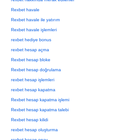
Rexbet havale
Rexbet havale ile yatırım
Rexbet havale işlemleri
rexbet hediye bonus
rexbet hesap açma
Rexbet hesap bloke
Rexbet hesap doğrulama
rexbet hesap işlemleri
rexbet hesap kapatma
Rexbet hesap kapatma işlemi
Rexbet hesap kapatma talebi
Rexbet hesap kilidi
rexbet hesap oluşturma
rexbet hesap onay