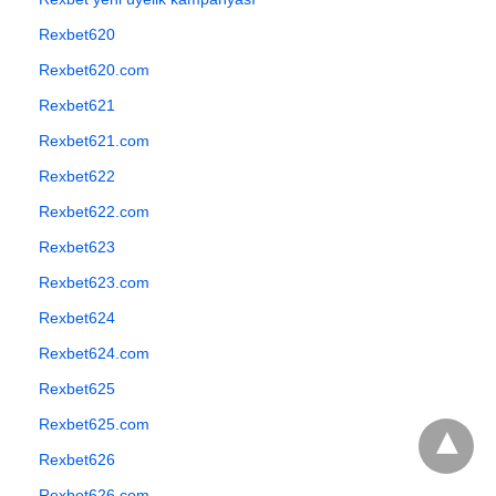
Rexbet620
Rexbet620.com
Rexbet621
Rexbet621.com
Rexbet622
Rexbet622.com
Rexbet623
Rexbet623.com
Rexbet624
Rexbet624.com
Rexbet625
Rexbet625.com
Rexbet626
Rexbet626.com