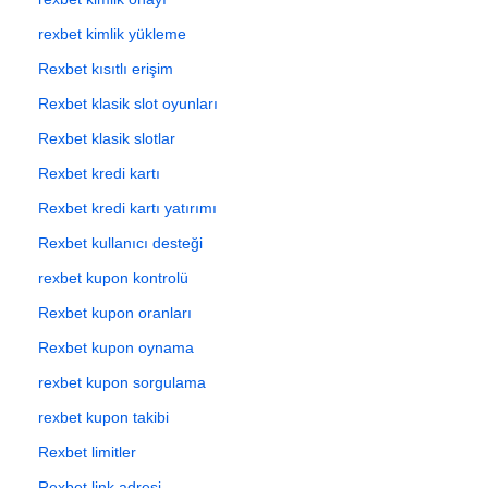
rexbet kimlik yükleme
Rexbet kısıtlı erişim
Rexbet klasik slot oyunları
Rexbet klasik slotlar
Rexbet kredi kartı
Rexbet kredi kartı yatırımı
Rexbet kullanıcı desteği
rexbet kupon kontrolü
Rexbet kupon oranları
Rexbet kupon oynama
rexbet kupon sorgulama
rexbet kupon takibi
Rexbet limitler
Rexbet link adresi