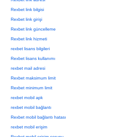
Rexbet link bilgisi
Rexbet link girişi
Rexbet link güncelleme
Rexbet link hizmeti
rexbet lisans bilgileri
Rexbet lisans kullanımı
rexbet mail adresi
Rexbet maksimum limit
Rexbet minimum limit
rexbet mobil apk
rexbet mobil bağlantı
Rexbet mobil bağlantı hatası
rexbet mobil erişim
Rexbet mobil erişim sorunu