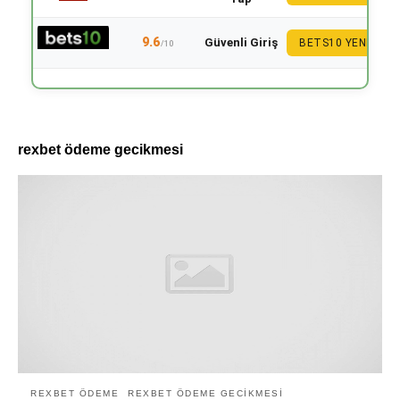
9.6
Güvenli Giriş
BETS10 YENI
/10
rexbet ödeme gecikmesi
REXBET ÖDEME
REXBET ÖDEME GECIKMESI