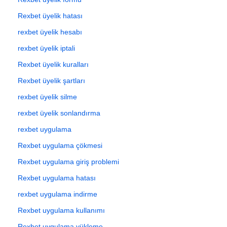
Rexbet üyelik hatası
rexbet üyelik hesabı
rexbet üyelik iptali
Rexbet üyelik kuralları
Rexbet üyelik şartları
rexbet üyelik silme
rexbet üyelik sonlandırma
rexbet uygulama
Rexbet uygulama çökmesi
Rexbet uygulama giriş problemi
Rexbet uygulama hatası
rexbet uygulama indirme
Rexbet uygulama kullanımı
Rexbet uygulama yükleme