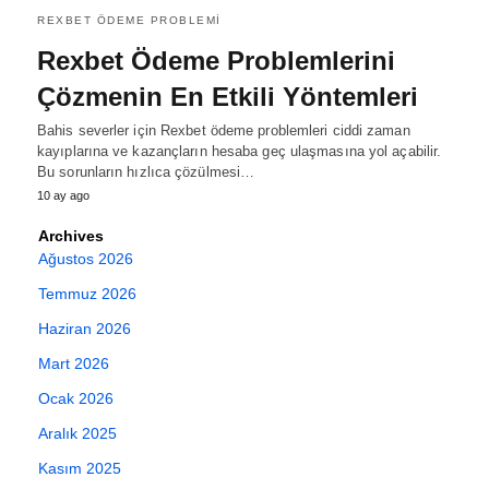
REXBET ÖDEME PROBLEMI
Rexbet Ödeme Problemlerini
Çözmenin En Etkili Yöntemleri
Bahis severler için Rexbet ödeme problemleri ciddi zaman
kayıplarına ve kazançların hesaba geç ulaşmasına yol açabilir.
Bu sorunların hızlıca çözülmesi…
10 ay ago
Archives
Ağustos 2026
Temmuz 2026
Haziran 2026
Mart 2026
Ocak 2026
Aralık 2025
Kasım 2025