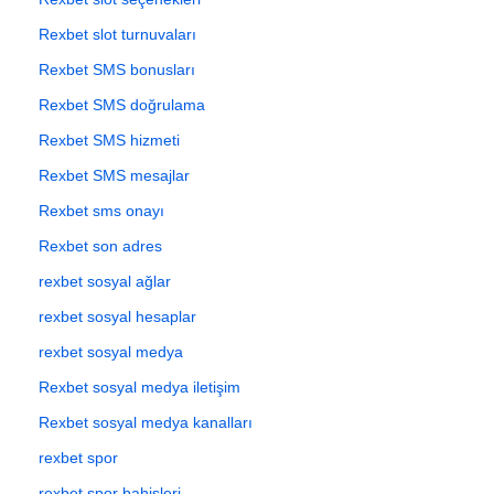
Rexbet slot turnuvaları
Rexbet SMS bonusları
Rexbet SMS doğrulama
Rexbet SMS hizmeti
Rexbet SMS mesajlar
Rexbet sms onayı
Rexbet son adres
rexbet sosyal ağlar
rexbet sosyal hesaplar
rexbet sosyal medya
Rexbet sosyal medya iletişim
Rexbet sosyal medya kanalları
rexbet spor
rexbet spor bahisleri