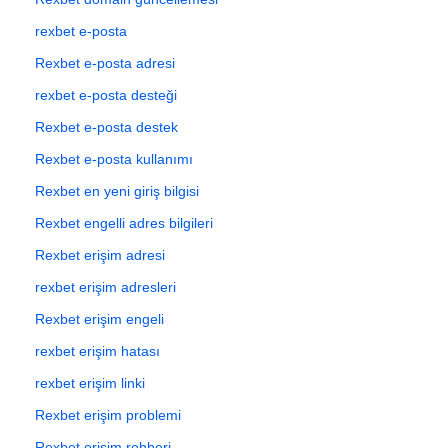
rexbet e-posta
Rexbet e-posta adresi
rexbet e-posta desteği
Rexbet e-posta destek
Rexbet e-posta kullanımı
Rexbet en yeni giriş bilgisi
Rexbet engelli adres bilgileri
Rexbet erişim adresi
rexbet erişim adresleri
Rexbet erişim engeli
rexbet erişim hatası
rexbet erişim linki
Rexbet erişim problemi
Rexbet erişim rehberi