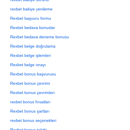
rexbet bakiye yenileme
Rexbet başvuru formu
Rexbet bedava bonuslar
Rexbet bedava deneme bonusu
Rexbet belge doğrulama
Rexbet belge işlemleri
Rexbet belge onayı
Rexbet bonus başvurusu
Rexbet bonus çevrimi
Rexbet bonus çevrimleri
rexbet bonus fırsatları
Rexbet bonus şartları
rexbet bonus seçenekleri
Rexbet bonus talebi