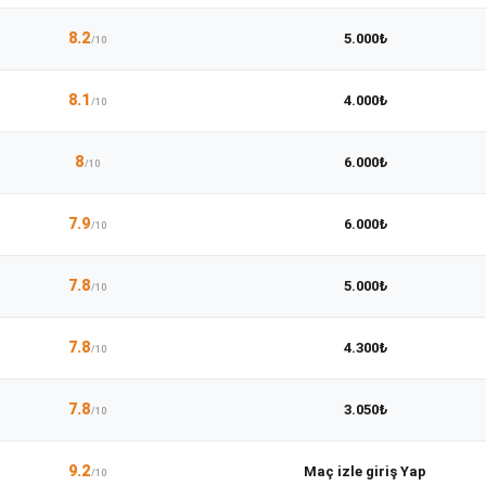
8.2
5.000₺
/10
8.1
4.000₺
/10
8
6.000₺
/10
7.9
6.000₺
/10
7.8
5.000₺
/10
7.8
4.300₺
/10
7.8
3.050₺
/10
9.2
Maç izle giriş Yap
/10