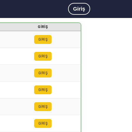
Giriş
GIRIŞ
GİRİŞ
GİRİŞ
GİRİŞ
GİRİŞ
GİRİŞ
GİRİŞ