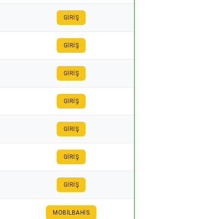
GİRİŞ
GİRİŞ
GİRİŞ
GİRİŞ
GİRİŞ
GİRİŞ
GİRİŞ
MOBILBAHIS