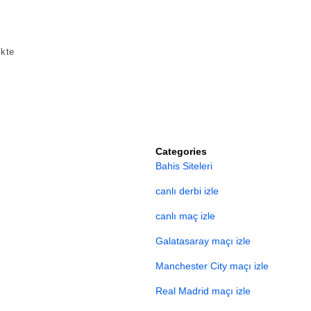
ikte
Categories
Bahis Siteleri
canlı derbi izle
canlı maç izle
Galatasaray maçı izle
Manchester City maçı izle
Real Madrid maçı izle