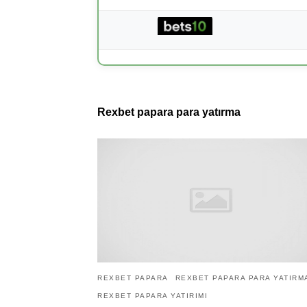
Rexbet papara para yatırma
REXBET PAPARA
REXBET PAPARA PARA YATIRM
REXBET PAPARA YATIRIMI