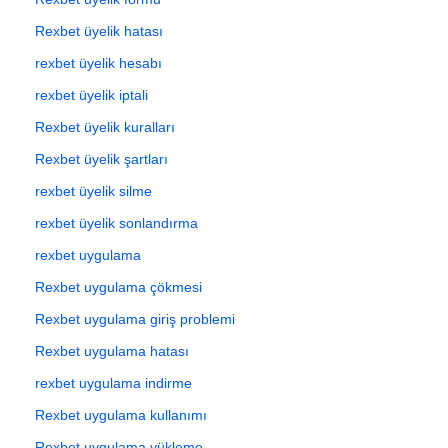
Rexbet üyelik hatası
rexbet üyelik hesabı
rexbet üyelik iptali
Rexbet üyelik kuralları
Rexbet üyelik şartları
rexbet üyelik silme
rexbet üyelik sonlandırma
rexbet uygulama
Rexbet uygulama çökmesi
Rexbet uygulama giriş problemi
Rexbet uygulama hatası
rexbet uygulama indirme
Rexbet uygulama kullanımı
Rexbet uygulama yükleme