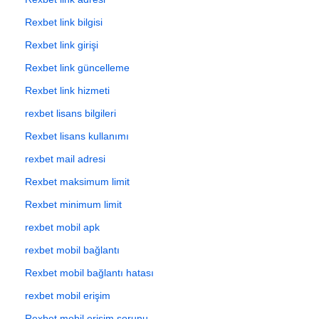
Rexbet link bilgisi
Rexbet link girişi
Rexbet link güncelleme
Rexbet link hizmeti
rexbet lisans bilgileri
Rexbet lisans kullanımı
rexbet mail adresi
Rexbet maksimum limit
Rexbet minimum limit
rexbet mobil apk
rexbet mobil bağlantı
Rexbet mobil bağlantı hatası
rexbet mobil erişim
Rexbet mobil erişim sorunu