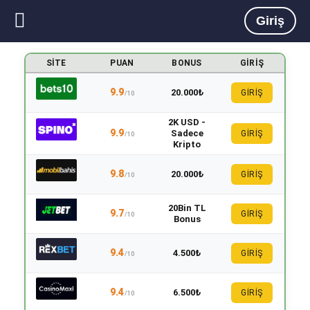
Giriş
SITE
PUAN
BONUS
GIRIŞ
9.9
20.000₺
GİRİŞ
/10
2K USD -
9.9
Sadece
GİRİŞ
/10
Kripto
9.8
20.000₺
GİRİŞ
/10
20Bin TL
9.7
GİRİŞ
/10
Bonus
9.4
4.500₺
GİRİŞ
/10
9.4
6.500₺
GİRİŞ
/10