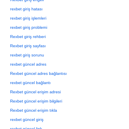
rexbet giriş hatası
rexbet giriş işlemleri
rexbet giriş problemi
Rexbet giriş rehberi
Rexbet giriş sayfası
rexbet giriş sorunu
rexbet güncel adres
Rexbet güncel adres bağlantısı
rexbet güncel bağlantı
Rexbet güncel erişim adresi
Rexbet güncel erişim bilgileri
Rexbet güncel erişim tıkla
rexbet güncel giriş
rexbet güncel link