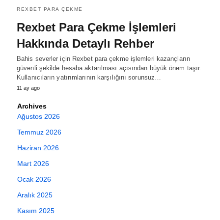
REXBET PARA ÇEKME
Rexbet Para Çekme İşlemleri
Hakkında Detaylı Rehber
Bahis severler için Rexbet para çekme işlemleri kazançların
güvenli şekilde hesaba aktarılması açısından büyük önem taşır.
Kullanıcıların yatırımlarının karşılığını sorunsuz…
11 ay ago
Archives
Ağustos 2026
Temmuz 2026
Haziran 2026
Mart 2026
Ocak 2026
Aralık 2025
Kasım 2025