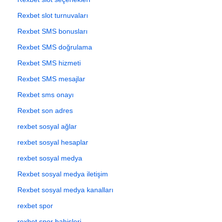
Rexbet slot turnuvaları
Rexbet SMS bonusları
Rexbet SMS doğrulama
Rexbet SMS hizmeti
Rexbet SMS mesajlar
Rexbet sms onayı
Rexbet son adres
rexbet sosyal ağlar
rexbet sosyal hesaplar
rexbet sosyal medya
Rexbet sosyal medya iletişim
Rexbet sosyal medya kanalları
rexbet spor
rexbet spor bahisleri