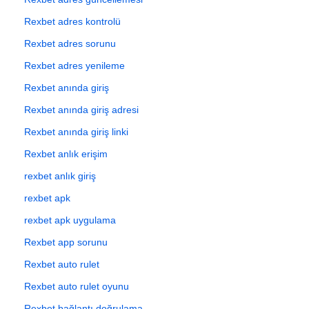
Rexbet adres kontrolü
Rexbet adres sorunu
Rexbet adres yenileme
Rexbet anında giriş
Rexbet anında giriş adresi
Rexbet anında giriş linki
Rexbet anlık erişim
rexbet anlık giriş
rexbet apk
rexbet apk uygulama
Rexbet app sorunu
Rexbet auto rulet
Rexbet auto rulet oyunu
Rexbet bağlantı doğrulama