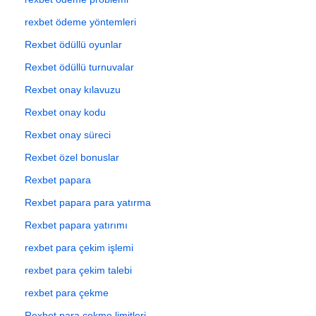
rexbet ödeme yöntemleri
Rexbet ödüllü oyunlar
Rexbet ödüllü turnuvalar
Rexbet onay kılavuzu
Rexbet onay kodu
Rexbet onay süreci
Rexbet özel bonuslar
Rexbet papara
Rexbet papara para yatırma
Rexbet papara yatırımı
rexbet para çekim işlemi
rexbet para çekim talebi
rexbet para çekme
Rexbet para çekme limitleri