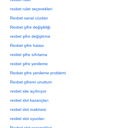
rexbet rulet seçenekleri
Rexbet sanal cüzdan
Rexbet şifre değişikliği
rexbet şifre değiştirme
Rexbet şifre hatası
rexbet şifre sıfırlama
rexbet şifre yenileme
Rexbet şifre yenileme problemi
Rexbet şifremi unuttum
rexbet site açılmıyor
rexbet slot kazançları
rexbet slot makinesi
rexbet slot oyunları
Rexbet slot seçenekleri