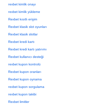
rexbet kimlik onayı
rexbet kimlik yükleme
Rexbet kısıtlı erişim
Rexbet klasik slot oyunları
Rexbet klasik slotlar
Rexbet kredi kartı
Rexbet kredi kartı yatırımı
Rexbet kullanıcı desteği
rexbet kupon kontrolü
Rexbet kupon oranları
Rexbet kupon oynama
rexbet kupon sorgulama
rexbet kupon takibi
Rexbet limitler