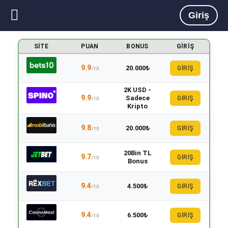
Giriş
SITE
PUAN
BONUS
GIRIŞ
9.9
20.000₺
GİRİŞ
/10
2K USD -
9.9
Sadece
GİRİŞ
/10
Kripto
9.8
20.000₺
GİRİŞ
/10
20Bin TL
9.7
GİRİŞ
/10
Bonus
9.4
4.500₺
GİRİŞ
/10
9.4
6.500₺
GİRİŞ
/10