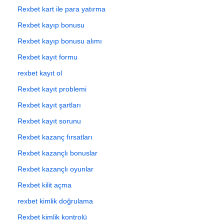
Rexbet kart ile para yatırma
Rexbet kayıp bonusu
Rexbet kayıp bonusu alımı
Rexbet kayıt formu
rexbet kayıt ol
Rexbet kayıt problemi
Rexbet kayıt şartları
Rexbet kayıt sorunu
Rexbet kazanç fırsatları
Rexbet kazançlı bonuslar
Rexbet kazançlı oyunlar
Rexbet kilit açma
rexbet kimlik doğrulama
Rexbet kimlik kontrolü