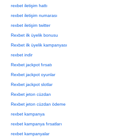
rexbet iletişim hattı
rexbet iletişim numarası
rexbet iletişim twitter
Rexbet ilk üyelik bonusu
Rexbet ilk üyelik kampanyası
rexbet indir
Rexbet jackpot fırsatı
Rexbet jackpot oyunlar
Rexbet jackpot slotlar
Rexbet jeton cüzdan
Rexbet jeton cüzdan ödeme
rexbet kampanya
rexbet kampanya fırsatları
rexbet kampanyalar