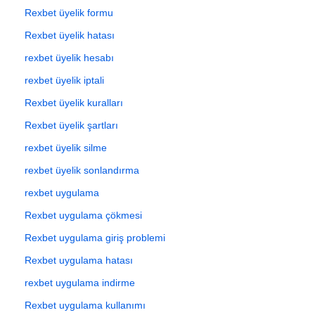
Rexbet üyelik formu
Rexbet üyelik hatası
rexbet üyelik hesabı
rexbet üyelik iptali
Rexbet üyelik kuralları
Rexbet üyelik şartları
rexbet üyelik silme
rexbet üyelik sonlandırma
rexbet uygulama
Rexbet uygulama çökmesi
Rexbet uygulama giriş problemi
Rexbet uygulama hatası
rexbet uygulama indirme
Rexbet uygulama kullanımı