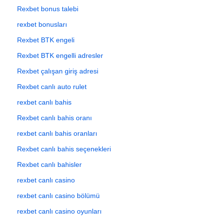
Rexbet bonus talebi
rexbet bonusları
Rexbet BTK engeli
Rexbet BTK engelli adresler
Rexbet çalışan giriş adresi
Rexbet canlı auto rulet
rexbet canlı bahis
Rexbet canlı bahis oranı
rexbet canlı bahis oranları
Rexbet canlı bahis seçenekleri
Rexbet canlı bahisler
rexbet canlı casino
rexbet canlı casino bölümü
rexbet canlı casino oyunları