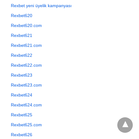
Rexbet yeni üyelik kampanyası
Rexbet620
Rexbet620.com
Rexbet621
Rexbet621.com
Rexbet622
Rexbet622.com
Rexbet623
Rexbet623.com
Rexbet624
Rexbet624.com
Rexbet625
Rexbet625.com
Rexbet626