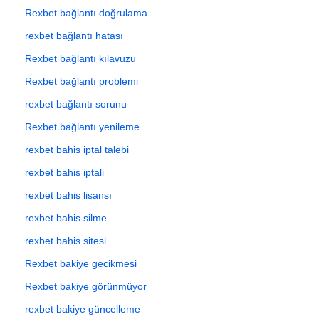
Rexbet bağlantı doğrulama
rexbet bağlantı hatası
Rexbet bağlantı kılavuzu
Rexbet bağlantı problemi
rexbet bağlantı sorunu
Rexbet bağlantı yenileme
rexbet bahis iptal talebi
rexbet bahis iptali
rexbet bahis lisansı
rexbet bahis silme
rexbet bahis sitesi
Rexbet bakiye gecikmesi
Rexbet bakiye görünmüyor
rexbet bakiye güncelleme