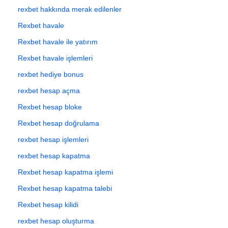
rexbet hakkında merak edilenler
Rexbet havale
Rexbet havale ile yatırım
Rexbet havale işlemleri
rexbet hediye bonus
rexbet hesap açma
Rexbet hesap bloke
Rexbet hesap doğrulama
rexbet hesap işlemleri
rexbet hesap kapatma
Rexbet hesap kapatma işlemi
Rexbet hesap kapatma talebi
Rexbet hesap kilidi
rexbet hesap oluşturma