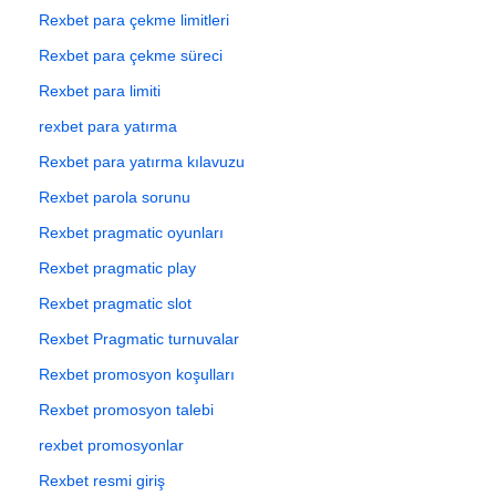
Rexbet para çekme limitleri
Rexbet para çekme süreci
Rexbet para limiti
rexbet para yatırma
Rexbet para yatırma kılavuzu
Rexbet parola sorunu
Rexbet pragmatic oyunları
Rexbet pragmatic play
Rexbet pragmatic slot
Rexbet Pragmatic turnuvalar
Rexbet promosyon koşulları
Rexbet promosyon talebi
rexbet promosyonlar
Rexbet resmi giriş