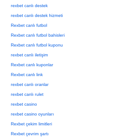
rexbet canlı destek
rexbet canlı destek hizmeti
Rexbet canlı futbol
Rexbet canlı futbol bahisleri
Rexbet canlı futbol kuponu
rexbet canlı iletişim
Rexbet canlı kuponlar
Rexbet canlı link
rexbet canlı oranlar
rexbet canlı rulet
rexbet casino
rexbet casino oyunları
Rexbet çekim limitleri
Rexbet çevrim şartı