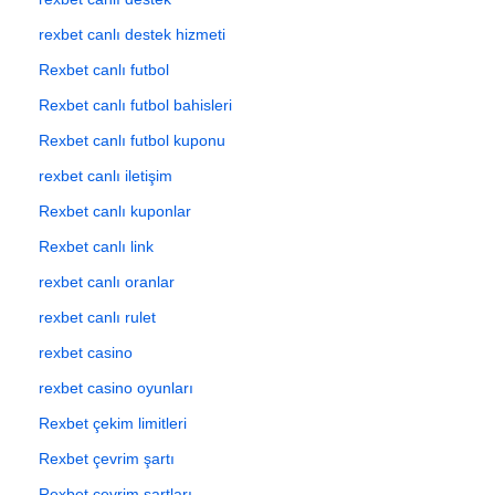
rexbet canlı destek hizmeti
Rexbet canlı futbol
Rexbet canlı futbol bahisleri
Rexbet canlı futbol kuponu
rexbet canlı iletişim
Rexbet canlı kuponlar
Rexbet canlı link
rexbet canlı oranlar
rexbet canlı rulet
rexbet casino
rexbet casino oyunları
Rexbet çekim limitleri
Rexbet çevrim şartı
Rexbet çevrim şartları