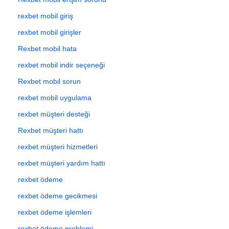
rexbet mobil giriş
rexbet mobil girişler
Rexbet mobil hata
rexbet mobil indir seçeneği
Rexbet mobil sorun
rexbet mobil uygulama
rexbet müşteri desteği
Rexbet müşteri hattı
rexbet müşteri hizmetleri
rexbet müşteri yardım hattı
rexbet ödeme
rexbet ödeme gecikmesi
rexbet ödeme işlemleri
rexbet ödeme problemi