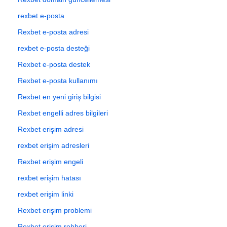
rexbet e-posta
Rexbet e-posta adresi
rexbet e-posta desteği
Rexbet e-posta destek
Rexbet e-posta kullanımı
Rexbet en yeni giriş bilgisi
Rexbet engelli adres bilgileri
Rexbet erişim adresi
rexbet erişim adresleri
Rexbet erişim engeli
rexbet erişim hatası
rexbet erişim linki
Rexbet erişim problemi
Rexbet erişim rehberi