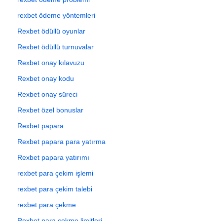
rexbet ödeme yöntemleri
Rexbet ödüllü oyunlar
Rexbet ödüllü turnuvalar
Rexbet onay kılavuzu
Rexbet onay kodu
Rexbet onay süreci
Rexbet özel bonuslar
Rexbet papara
Rexbet papara para yatırma
Rexbet papara yatırımı
rexbet para çekim işlemi
rexbet para çekim talebi
rexbet para çekme
Rexbet para çekme limitleri