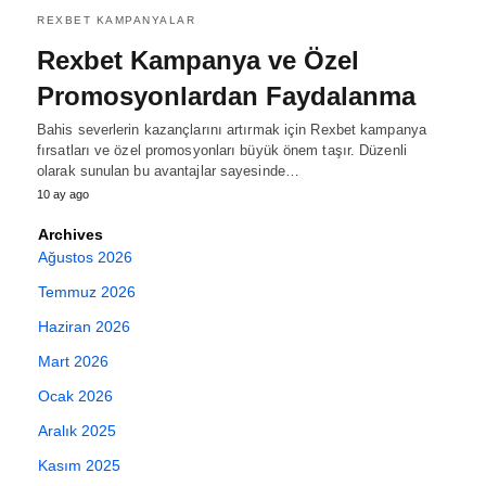
REXBET KAMPANYALAR
Rexbet Kampanya ve Özel
Promosyonlardan Faydalanma
Bahis severlerin kazançlarını artırmak için Rexbet kampanya
fırsatları ve özel promosyonları büyük önem taşır. Düzenli
olarak sunulan bu avantajlar sayesinde…
10 ay ago
Archives
Ağustos 2026
Temmuz 2026
Haziran 2026
Mart 2026
Ocak 2026
Aralık 2025
Kasım 2025