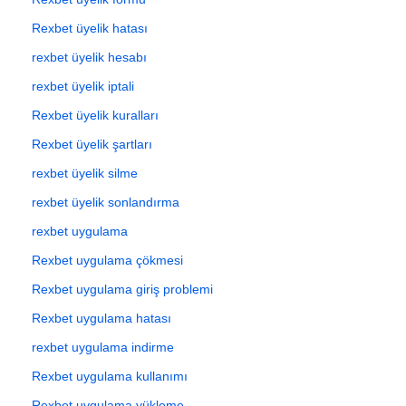
Rexbet üyelik hatası
rexbet üyelik hesabı
rexbet üyelik iptali
Rexbet üyelik kuralları
Rexbet üyelik şartları
rexbet üyelik silme
rexbet üyelik sonlandırma
rexbet uygulama
Rexbet uygulama çökmesi
Rexbet uygulama giriş problemi
Rexbet uygulama hatası
rexbet uygulama indirme
Rexbet uygulama kullanımı
Rexbet uygulama yükleme