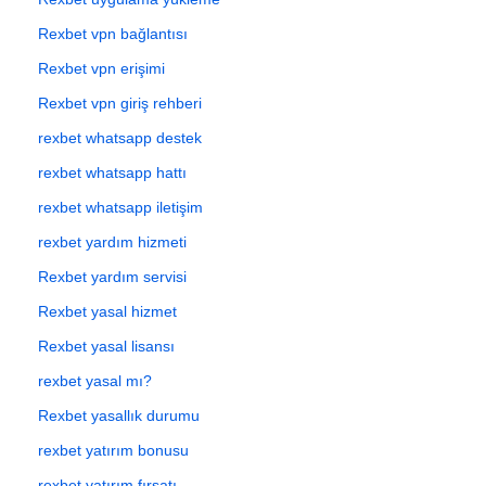
Rexbet vpn bağlantısı
Rexbet vpn erişimi
Rexbet vpn giriş rehberi
rexbet whatsapp destek
rexbet whatsapp hattı
rexbet whatsapp iletişim
rexbet yardım hizmeti
Rexbet yardım servisi
Rexbet yasal hizmet
Rexbet yasal lisansı
rexbet yasal mı?
Rexbet yasallık durumu
rexbet yatırım bonusu
rexbet yatırım fırsatı