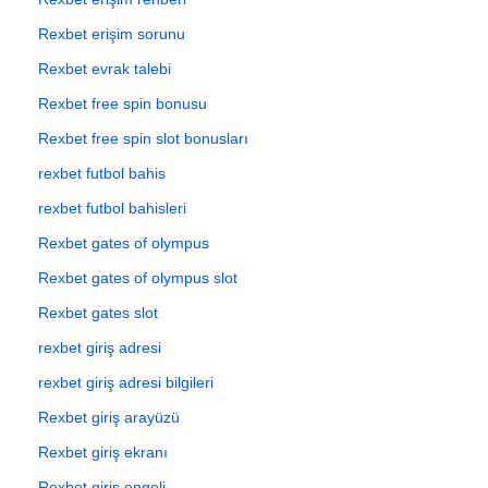
Rexbet erişim sorunu
Rexbet evrak talebi
Rexbet free spin bonusu
Rexbet free spin slot bonusları
rexbet futbol bahis
rexbet futbol bahisleri
Rexbet gates of olympus
Rexbet gates of olympus slot
Rexbet gates slot
rexbet giriş adresi
rexbet giriş adresi bilgileri
Rexbet giriş arayüzü
Rexbet giriş ekranı
Rexbet giriş engeli