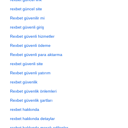
rexbet güncel site
Rexbet güvenilir mi
rexbet güvenli giriş
Rexbet güvenli hizmetler
Rexbet güvenli ödeme
Rexbet güvenli para aktarma
rexbet güvenli site
Rexbet güvenli yatırım
rexbet güvenlik
Rexbet güvenlik önlemleri
Rexbet güvenlik şartları
rexbet hakkında
rexbet hakkında detaylar
rexbet hakkında merak edilenler