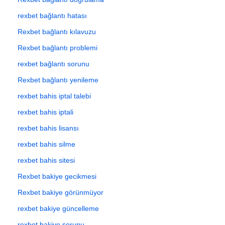
rexbet bağlantı hatası
Rexbet bağlantı kılavuzu
Rexbet bağlantı problemi
rexbet bağlantı sorunu
Rexbet bağlantı yenileme
rexbet bahis iptal talebi
rexbet bahis iptali
rexbet bahis lisansı
rexbet bahis silme
rexbet bahis sitesi
Rexbet bakiye gecikmesi
Rexbet bakiye görünmüyor
rexbet bakiye güncelleme
rexbet bakiye sorunu