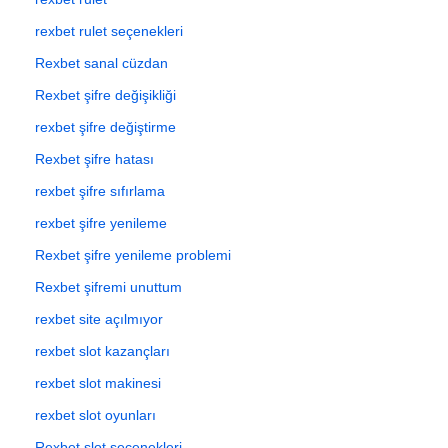
rexbet rulet seçenekleri
Rexbet sanal cüzdan
Rexbet şifre değişikliği
rexbet şifre değiştirme
Rexbet şifre hatası
rexbet şifre sıfırlama
rexbet şifre yenileme
Rexbet şifre yenileme problemi
Rexbet şifremi unuttum
rexbet site açılmıyor
rexbet slot kazançları
rexbet slot makinesi
rexbet slot oyunları
Rexbet slot seçenekleri