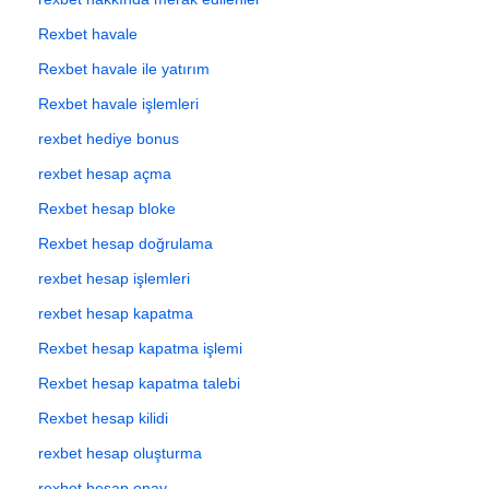
Rexbet havale
Rexbet havale ile yatırım
Rexbet havale işlemleri
rexbet hediye bonus
rexbet hesap açma
Rexbet hesap bloke
Rexbet hesap doğrulama
rexbet hesap işlemleri
rexbet hesap kapatma
Rexbet hesap kapatma işlemi
Rexbet hesap kapatma talebi
Rexbet hesap kilidi
rexbet hesap oluşturma
rexbet hesap onay