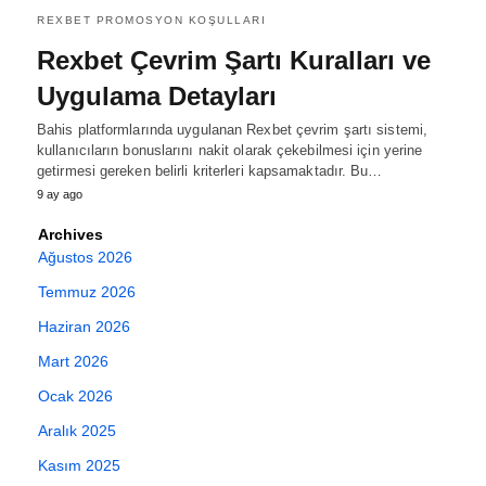
REXBET PROMOSYON KOŞULLARI
Rexbet Çevrim Şartı Kuralları ve
Uygulama Detayları
Bahis platformlarında uygulanan Rexbet çevrim şartı sistemi,
kullanıcıların bonuslarını nakit olarak çekebilmesi için yerine
getirmesi gereken belirli kriterleri kapsamaktadır. Bu…
9 ay ago
Archives
Ağustos 2026
Temmuz 2026
Haziran 2026
Mart 2026
Ocak 2026
Aralık 2025
Kasım 2025