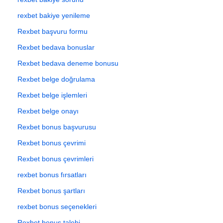
rexbet bakiye yenileme
Rexbet başvuru formu
Rexbet bedava bonuslar
Rexbet bedava deneme bonusu
Rexbet belge doğrulama
Rexbet belge işlemleri
Rexbet belge onayı
Rexbet bonus başvurusu
Rexbet bonus çevrimi
Rexbet bonus çevrimleri
rexbet bonus fırsatları
Rexbet bonus şartları
rexbet bonus seçenekleri
Rexbet bonus talebi