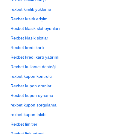
rexbet kimlik yükleme
Rexbet kısıtlı erişim
Rexbet klasik slot oyunları
Rexbet klasik slotlar
Rexbet kredi kartı
Rexbet kredi kartı yatırımı
Rexbet kullanıcı desteği
rexbet kupon kontrolü
Rexbet kupon oranları
Rexbet kupon oynama
rexbet kupon sorgulama
rexbet kupon takibi
Rexbet limitler
Rexbet link adresi