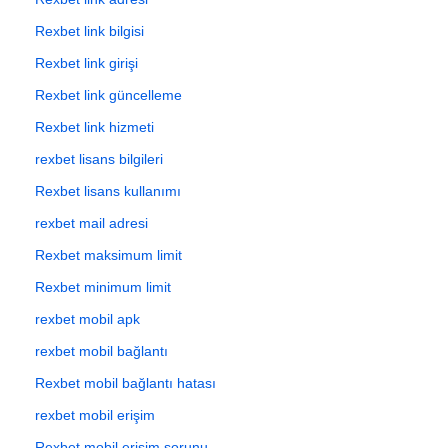
Rexbet link bilgisi
Rexbet link girişi
Rexbet link güncelleme
Rexbet link hizmeti
rexbet lisans bilgileri
Rexbet lisans kullanımı
rexbet mail adresi
Rexbet maksimum limit
Rexbet minimum limit
rexbet mobil apk
rexbet mobil bağlantı
Rexbet mobil bağlantı hatası
rexbet mobil erişim
Rexbet mobil erişim sorunu