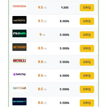
9.5
%300
GİRİŞ
/10
9.1
8.000₺
GİRİŞ
/10
9
5.000₺
GİRİŞ
/10
8.9
5.000₺
GİRİŞ
/10
8.8
5.550₺
GİRİŞ
/10
8.6
6.000₺
GİRİŞ
/10
8.5
5.000₺
GİRİŞ
/10
8.4
5.500₺
GİRİŞ
/10