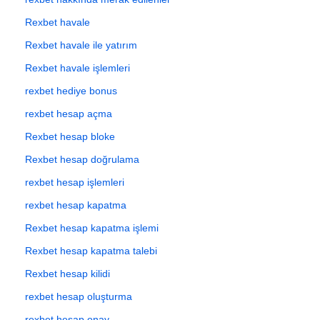
Rexbet havale
Rexbet havale ile yatırım
Rexbet havale işlemleri
rexbet hediye bonus
rexbet hesap açma
Rexbet hesap bloke
Rexbet hesap doğrulama
rexbet hesap işlemleri
rexbet hesap kapatma
Rexbet hesap kapatma işlemi
Rexbet hesap kapatma talebi
Rexbet hesap kilidi
rexbet hesap oluşturma
rexbet hesap onay