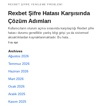
REXBET ŞIFRE YENILEME PROBLEMI
Rexbet Şifre Hatası Karşısında
Çözüm Adımları
Kullanıcıların oturum açma sırasında karşılaştığı Rexbet şifre
hatası durumu genellikle yanlış bilgi girişi ya da sistemsel
aksaklıklardan kaynaklanmaktadır. Bu hata…
9 ay ago
Archives
Ağustos 2026
Temmuz 2026
Haziran 2026
Mart 2026
Ocak 2026
Aralık 2025
Kasım 2025