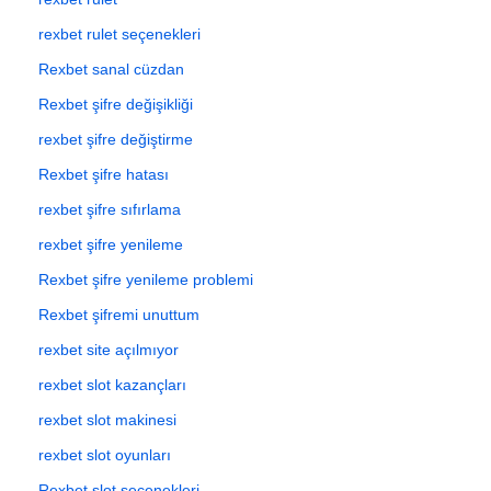
rexbet rulet seçenekleri
Rexbet sanal cüzdan
Rexbet şifre değişikliği
rexbet şifre değiştirme
Rexbet şifre hatası
rexbet şifre sıfırlama
rexbet şifre yenileme
Rexbet şifre yenileme problemi
Rexbet şifremi unuttum
rexbet site açılmıyor
rexbet slot kazançları
rexbet slot makinesi
rexbet slot oyunları
Rexbet slot seçenekleri