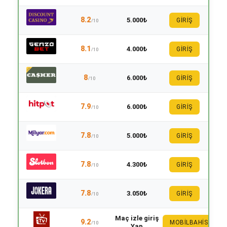
8.2
5.000₺
GİRİŞ
/10
8.1
4.000₺
GİRİŞ
/10
8
6.000₺
GİRİŞ
/10
7.9
6.000₺
GİRİŞ
/10
7.8
5.000₺
GİRİŞ
/10
7.8
4.300₺
GİRİŞ
/10
7.8
3.050₺
GİRİŞ
/10
Maç izle giriş
9.2
MOBILBAHIS
/10
Yap