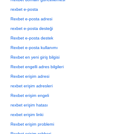
rexbet e-posta
Rexbet e-posta adresi
rexbet e-posta desteği
Rexbet e-posta destek
Rexbet e-posta kullanımı
Rexbet en yeni giriş bilgisi
Rexbet engelli adres bilgileri
Rexbet erişim adresi
rexbet erişim adresleri
Rexbet erişim engeli
rexbet erişim hatası
rexbet erişim linki
Rexbet erişim problemi
Rexbet erişim rehberi