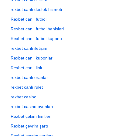
rexbet canlı destek hizmeti
Rexbet canlı futbol
Rexbet canlı futbol bahisleri
Rexbet canlı futbol kuponu
rexbet canlı iletişim
Rexbet canlı kuponlar
Rexbet canlı link
rexbet canlı oranlar
rexbet canlı rulet
rexbet casino
rexbet casino oyunları
Rexbet çekim limitleri
Rexbet çevrim şartı
Rexbet çevrim şartları