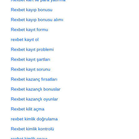
Rexbet kayıp bonusu
Rexbet kayıp bonusu alımı
Rexbet kayıt formu
rexbet kayıt ol
Rexbet kayıt problemi
Rexbet kayıt şartları
Rexbet kayıt sorunu
Rexbet kazanç fırsatları
Rexbet kazançlı bonuslar
Rexbet kazançlı oyunlar
Rexbet kilit açma
rexbet kimlik doğrulama
Rexbet kimlik kontrolü
rexbet kimlik onayı