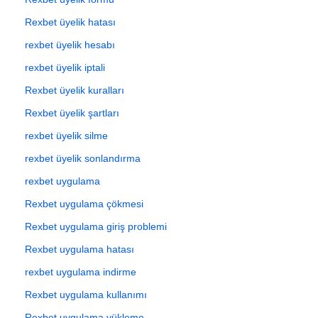
Rexbet üyelik hatası
rexbet üyelik hesabı
rexbet üyelik iptali
Rexbet üyelik kuralları
Rexbet üyelik şartları
rexbet üyelik silme
rexbet üyelik sonlandırma
rexbet uygulama
Rexbet uygulama çökmesi
Rexbet uygulama giriş problemi
Rexbet uygulama hatası
rexbet uygulama indirme
Rexbet uygulama kullanımı
Rexbet uygulama yükleme