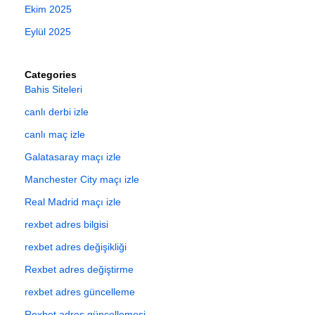
Ekim 2025
Eylül 2025
Categories
Bahis Siteleri
canlı derbi izle
canlı maç izle
Galatasaray maçı izle
Manchester City maçı izle
Real Madrid maçı izle
rexbet adres bilgisi
rexbet adres değişikliği
Rexbet adres değiştirme
rexbet adres güncelleme
Rexbet adres güncellemesi