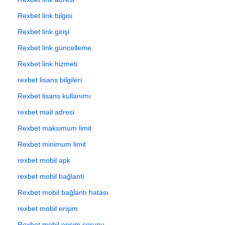
Rexbet link bilgisi
Rexbet link girişi
Rexbet link güncelleme
Rexbet link hizmeti
rexbet lisans bilgileri
Rexbet lisans kullanımı
rexbet mail adresi
Rexbet maksimum limit
Rexbet minimum limit
rexbet mobil apk
rexbet mobil bağlantı
Rexbet mobil bağlantı hatası
rexbet mobil erişim
Rexbet mobil erişim sorunu