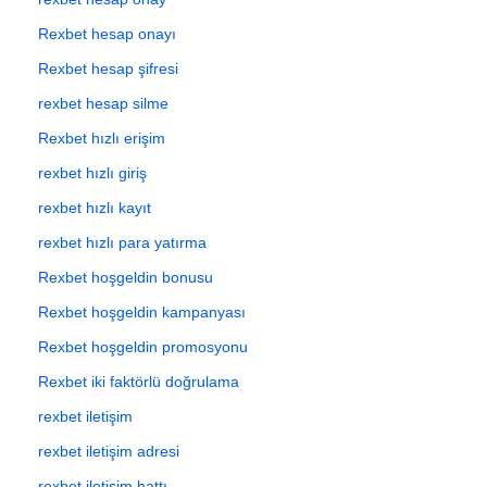
Rexbet hesap onayı
Rexbet hesap şifresi
rexbet hesap silme
Rexbet hızlı erişim
rexbet hızlı giriş
rexbet hızlı kayıt
rexbet hızlı para yatırma
Rexbet hoşgeldin bonusu
Rexbet hoşgeldin kampanyası
Rexbet hoşgeldin promosyonu
Rexbet iki faktörlü doğrulama
rexbet iletişim
rexbet iletişim adresi
rexbet iletişim hattı