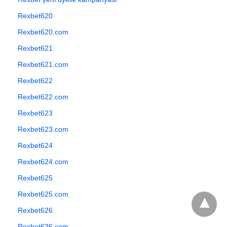
Rexbet620
Rexbet620.com
Rexbet621
Rexbet621.com
Rexbet622
Rexbet622.com
Rexbet623
Rexbet623.com
Rexbet624
Rexbet624.com
Rexbet625
Rexbet625.com
Rexbet626
Rexbet626.com