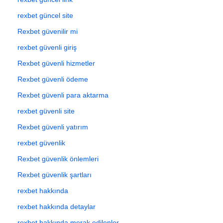
rexbet güncel site
Rexbet güvenilir mi
rexbet güvenli giriş
Rexbet güvenli hizmetler
Rexbet güvenli ödeme
Rexbet güvenli para aktarma
rexbet güvenli site
Rexbet güvenli yatırım
rexbet güvenlik
Rexbet güvenlik önlemleri
Rexbet güvenlik şartları
rexbet hakkında
rexbet hakkında detaylar
rexbet hakkında merak edilenler