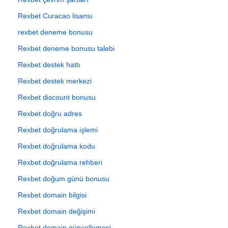
Rexbet Curacao lisansı
rexbet deneme bonusu
Rexbet deneme bonusu talebi
Rexbet destek hattı
Rexbet destek merkezi
Rexbet discount bonusu
Rexbet doğru adres
Rexbet doğrulama işlemi
Rexbet doğrulama kodu
Rexbet doğrulama rehberi
Rexbet doğum günü bonusu
Rexbet domain bilgisi
Rexbet domain değişimi
Rexbet domain güncellemesi