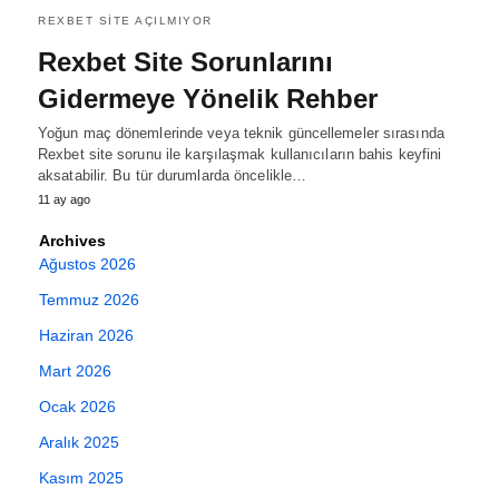
REXBET SITE AÇILMIYOR
Rexbet Site Sorunlarını
Gidermeye Yönelik Rehber
Yoğun maç dönemlerinde veya teknik güncellemeler sırasında
Rexbet site sorunu ile karşılaşmak kullanıcıların bahis keyfini
aksatabilir. Bu tür durumlarda öncelikle…
11 ay ago
Archives
Ağustos 2026
Temmuz 2026
Haziran 2026
Mart 2026
Ocak 2026
Aralık 2025
Kasım 2025