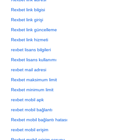
Rexbet link bilgisi
Rexbet link girişi
Rexbet link güncelleme
Rexbet link hizmeti
rexbet lisans bilgileri
Rexbet lisans kullanımı
rexbet mail adresi
Rexbet maksimum limit
Rexbet minimum limit
rexbet mobil apk
rexbet mobil bağlantı
Rexbet mobil bağlantı hatası
rexbet mobil erişim
Rexbet mobil erişim sorunu