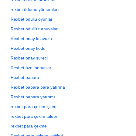
rexbet ödeme yöntemleri
Rexbet ödüllü oyunlar
Rexbet ödüllü turnuvalar
Rexbet onay kılavuzu
Rexbet onay kodu
Rexbet onay süreci
Rexbet özel bonuslar
Rexbet papara
Rexbet papara para yatırma
Rexbet papara yatırımı
rexbet para çekim işlemi
rexbet para çekim talebi
rexbet para çekme
Rexbet para çekme limitleri