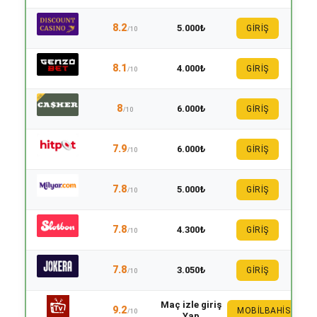
8.2
5.000₺
GİRİŞ
/10
8.1
4.000₺
GİRİŞ
/10
8
6.000₺
GİRİŞ
/10
7.9
6.000₺
GİRİŞ
/10
7.8
5.000₺
GİRİŞ
/10
7.8
4.300₺
GİRİŞ
/10
7.8
3.050₺
GİRİŞ
/10
Maç izle giriş
9.2
MOBILBAHIS
/10
Yap