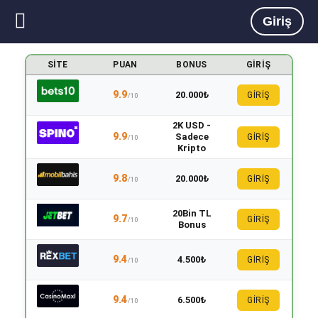
Giriş
SITE
PUAN
BONUS
GIRIŞ
9.9
20.000₺
GİRİŞ
/10
2K USD -
9.9
Sadece
GİRİŞ
/10
Kripto
9.8
20.000₺
GİRİŞ
/10
20Bin TL
9.7
GİRİŞ
/10
Bonus
9.4
4.500₺
GİRİŞ
/10
9.4
6.500₺
GİRİŞ
/10