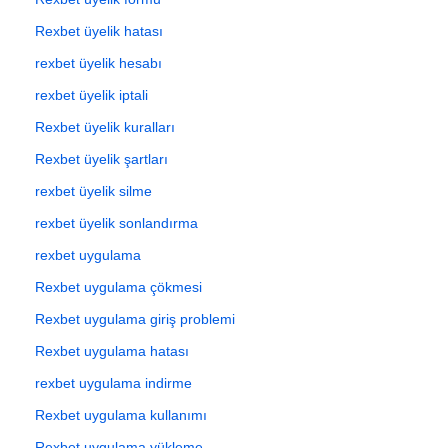
Rexbet üyelik hatası
rexbet üyelik hesabı
rexbet üyelik iptali
Rexbet üyelik kuralları
Rexbet üyelik şartları
rexbet üyelik silme
rexbet üyelik sonlandırma
rexbet uygulama
Rexbet uygulama çökmesi
Rexbet uygulama giriş problemi
Rexbet uygulama hatası
rexbet uygulama indirme
Rexbet uygulama kullanımı
Rexbet uygulama yükleme