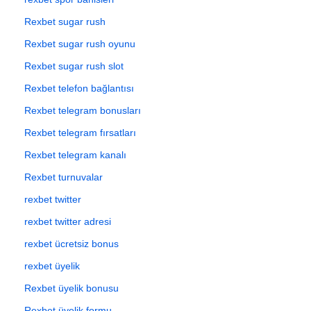
Rexbet sugar rush
Rexbet sugar rush oyunu
Rexbet sugar rush slot
Rexbet telefon bağlantısı
Rexbet telegram bonusları
Rexbet telegram fırsatları
Rexbet telegram kanalı
Rexbet turnuvalar
rexbet twitter
rexbet twitter adresi
rexbet ücretsiz bonus
rexbet üyelik
Rexbet üyelik bonusu
Rexbet üyelik formu