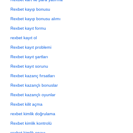
Rexbet kayıp bonusu
Rexbet kayıp bonusu alımı
Rexbet kayıt formu
rexbet kayıt ol
Rexbet kayıt problemi
Rexbet kayıt şartları
Rexbet kayıt sorunu
Rexbet kazanç fırsatları
Rexbet kazançlı bonuslar
Rexbet kazançlı oyunlar
Rexbet kilit açma
rexbet kimlik doğrulama
Rexbet kimlik kontrolü
rexbet kimlik onayı