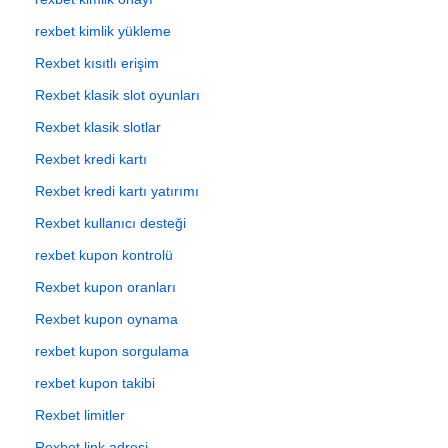
rexbet kimlik yükleme
Rexbet kısıtlı erişim
Rexbet klasik slot oyunları
Rexbet klasik slotlar
Rexbet kredi kartı
Rexbet kredi kartı yatırımı
Rexbet kullanıcı desteği
rexbet kupon kontrolü
Rexbet kupon oranları
Rexbet kupon oynama
rexbet kupon sorgulama
rexbet kupon takibi
Rexbet limitler
Rexbet link adresi