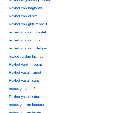
Rexbet vpn bağlantısı
Rexbet vpn erişimi
Rexbet vpn giriş rehberi
rexbet whatsapp destek
rexbet whatsapp hattı
rexbet whatsapp iletişim
rexbet yardım hizmeti
Rexbet yardım servisi
Rexbet yasal hizmet
Rexbet yasal lisansı
rexbet yasal mı?
Rexbet yasallık durumu
rexbet yatırım bonusu
rexbet yatırım fırsatı