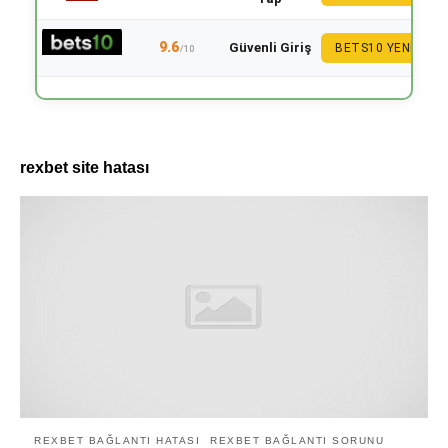
9.6
Güvenli Giriş
BETS10 YENI
/10
rexbet site hatası
REXBET BAĞLANTI HATASI
REXBET BAĞLANTI SORUNU