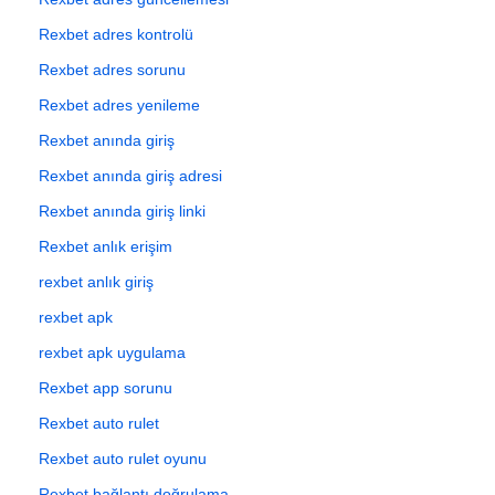
Rexbet adres kontrolü
Rexbet adres sorunu
Rexbet adres yenileme
Rexbet anında giriş
Rexbet anında giriş adresi
Rexbet anında giriş linki
Rexbet anlık erişim
rexbet anlık giriş
rexbet apk
rexbet apk uygulama
Rexbet app sorunu
Rexbet auto rulet
Rexbet auto rulet oyunu
Rexbet bağlantı doğrulama