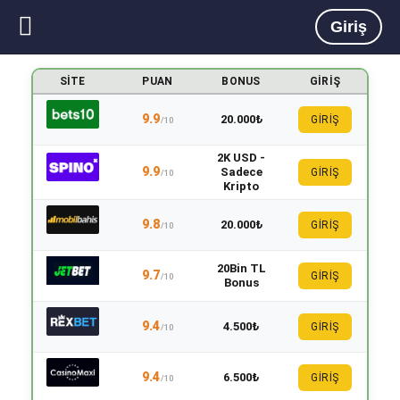
Giriş
SITE
PUAN
BONUS
GIRIŞ
9.9
20.000₺
GİRİŞ
/10
2K USD -
9.9
Sadece
GİRİŞ
/10
Kripto
9.8
20.000₺
GİRİŞ
/10
20Bin TL
9.7
GİRİŞ
/10
Bonus
9.4
4.500₺
GİRİŞ
/10
9.4
6.500₺
GİRİŞ
/10