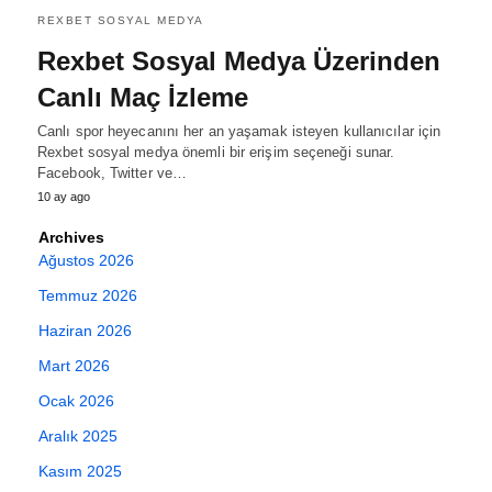
REXBET SOSYAL MEDYA
Rexbet Sosyal Medya Üzerinden
Canlı Maç İzleme
Canlı spor heyecanını her an yaşamak isteyen kullanıcılar için
Rexbet sosyal medya önemli bir erişim seçeneği sunar.
Facebook, Twitter ve…
10 ay ago
Archives
Ağustos 2026
Temmuz 2026
Haziran 2026
Mart 2026
Ocak 2026
Aralık 2025
Kasım 2025