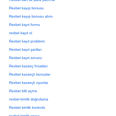
Rexbet kayıp bonusu
Rexbet kayıp bonusu alımı
Rexbet kayıt formu
rexbet kayıt ol
Rexbet kayıt problemi
Rexbet kayıt şartları
Rexbet kayıt sorunu
Rexbet kazanç fırsatları
Rexbet kazançlı bonuslar
Rexbet kazançlı oyunlar
Rexbet kilit açma
rexbet kimlik doğrulama
Rexbet kimlik kontrolü
rexbet kimlik onayı