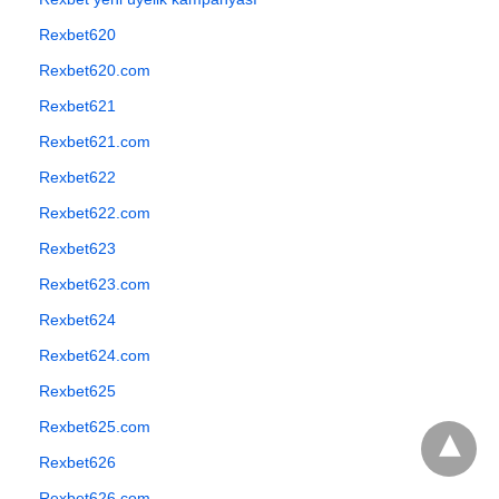
Rexbet620
Rexbet620.com
Rexbet621
Rexbet621.com
Rexbet622
Rexbet622.com
Rexbet623
Rexbet623.com
Rexbet624
Rexbet624.com
Rexbet625
Rexbet625.com
Rexbet626
Rexbet626.com