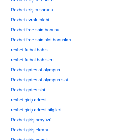
Rexbet erişim sorunu
Rexbet evrak talebi
Rexbet free spin bonusu
Rexbet free spin slot bonusları
rexbet futbol bahis
rexbet futbol bahisleri
Rexbet gates of olympus
Rexbet gates of olympus slot
Rexbet gates slot
rexbet giriş adresi
rexbet giriş adresi bilgileri
Rexbet giriş arayüzü
Rexbet giriş ekranı
Rexbet giriş engeli