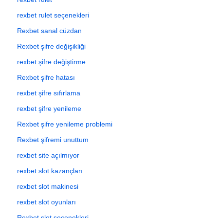
rexbet rulet seçenekleri
Rexbet sanal cüzdan
Rexbet şifre değişikliği
rexbet şifre değiştirme
Rexbet şifre hatası
rexbet şifre sıfırlama
rexbet şifre yenileme
Rexbet şifre yenileme problemi
Rexbet şifremi unuttum
rexbet site açılmıyor
rexbet slot kazançları
rexbet slot makinesi
rexbet slot oyunları
Rexbet slot seçenekleri