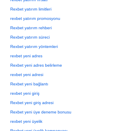
Rexbet yatırım limitleri
rexbet yatırım promosyonu
Rexbet yatırım rehberi
Rexbet yatırım süreci
Rexbet yatırım yöntemleri
rexbet yeni adres
Rexbet yeni adres belirleme
rexbet yeni adresi
Rexbet yeni bağlantı
rexbet yeni giriş
Rexbet yeni giriş adresi
Rexbet yeni üye deneme bonusu
rexbet yeni üyelik
Rexbet yeni üyelik kampanyası