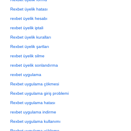
Rexbet üyelik hatası
rexbet üyelik hesabı
rexbet üyelik iptali
Rexbet üyelik kuralları
Rexbet üyelik şartları
rexbet üyelik silme
rexbet üyelik sonlandırma
rexbet uygulama
Rexbet uygulama çökmesi
Rexbet uygulama giriş problemi
Rexbet uygulama hatası
rexbet uygulama indirme
Rexbet uygulama kullanımı
Rexbet uygulama yükleme