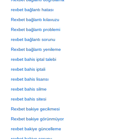
rexbet bağlantı hatası
Rexbet bağlantı kılavuzu
Rexbet bağlantı problemi
rexbet bağlantı sorunu
Rexbet bağlantı yenileme
rexbet bahis iptal talebi
rexbet bahis iptali
rexbet bahis lisansı
rexbet bahis silme
rexbet bahis sitesi
Rexbet bakiye gecikmesi
Rexbet bakiye görünmüyor
rexbet bakiye güncelleme
rexbet bakiye sorunu