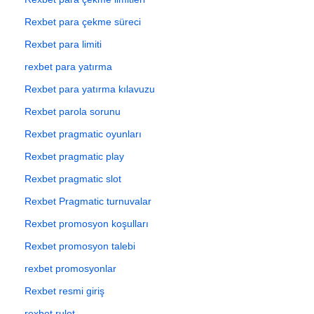
Rexbet para çekme süreci
Rexbet para limiti
rexbet para yatırma
Rexbet para yatırma kılavuzu
Rexbet parola sorunu
Rexbet pragmatic oyunları
Rexbet pragmatic play
Rexbet pragmatic slot
Rexbet Pragmatic turnuvalar
Rexbet promosyon koşulları
Rexbet promosyon talebi
rexbet promosyonlar
Rexbet resmi giriş
rexbet rulet