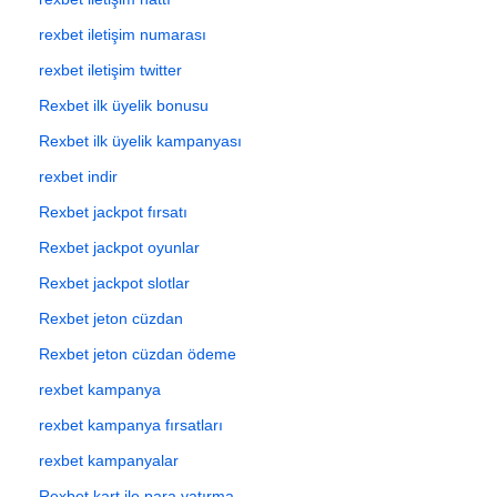
rexbet iletişim numarası
rexbet iletişim twitter
Rexbet ilk üyelik bonusu
Rexbet ilk üyelik kampanyası
rexbet indir
Rexbet jackpot fırsatı
Rexbet jackpot oyunlar
Rexbet jackpot slotlar
Rexbet jeton cüzdan
Rexbet jeton cüzdan ödeme
rexbet kampanya
rexbet kampanya fırsatları
rexbet kampanyalar
Rexbet kart ile para yatırma