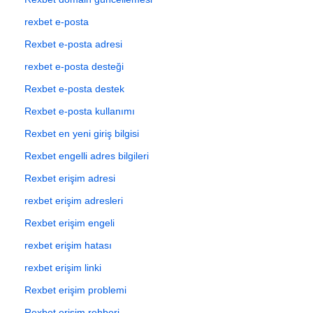
rexbet e-posta
Rexbet e-posta adresi
rexbet e-posta desteği
Rexbet e-posta destek
Rexbet e-posta kullanımı
Rexbet en yeni giriş bilgisi
Rexbet engelli adres bilgileri
Rexbet erişim adresi
rexbet erişim adresleri
Rexbet erişim engeli
rexbet erişim hatası
rexbet erişim linki
Rexbet erişim problemi
Rexbet erişim rehberi