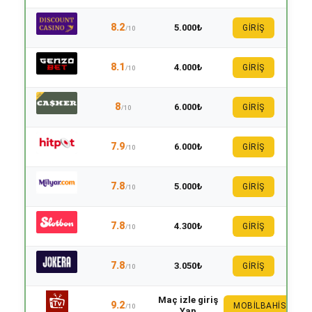
8.2
5.000₺
GİRİŞ
/10
8.1
4.000₺
GİRİŞ
/10
8
6.000₺
GİRİŞ
/10
7.9
6.000₺
GİRİŞ
/10
7.8
5.000₺
GİRİŞ
/10
7.8
4.300₺
GİRİŞ
/10
7.8
3.050₺
GİRİŞ
/10
Maç izle giriş
9.2
MOBILBAHIS
/10
Yap