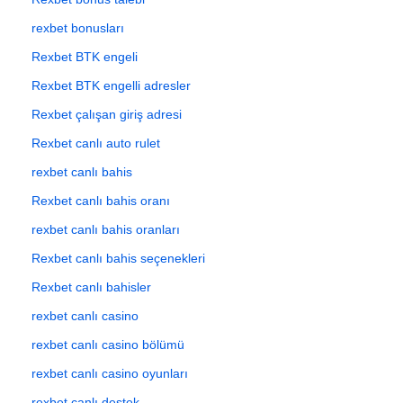
rexbet bonusları
Rexbet BTK engeli
Rexbet BTK engelli adresler
Rexbet çalışan giriş adresi
Rexbet canlı auto rulet
rexbet canlı bahis
Rexbet canlı bahis oranı
rexbet canlı bahis oranları
Rexbet canlı bahis seçenekleri
Rexbet canlı bahisler
rexbet canlı casino
rexbet canlı casino bölümü
rexbet canlı casino oyunları
rexbet canlı destek