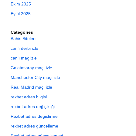
Ekim 2025
Eylül 2025
Categories
Bahis Siteleri
canlı derbi izle
canlı maç izle
Galatasaray maçı izle
Manchester City maçı izle
Real Madrid maçı izle
rexbet adres bilgisi
rexbet adres değişikliği
Rexbet adres değiştirme
rexbet adres güncelleme
Rexbet adres güncellemesi