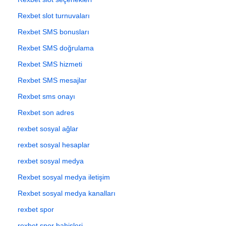
Rexbet slot turnuvaları
Rexbet SMS bonusları
Rexbet SMS doğrulama
Rexbet SMS hizmeti
Rexbet SMS mesajlar
Rexbet sms onayı
Rexbet son adres
rexbet sosyal ağlar
rexbet sosyal hesaplar
rexbet sosyal medya
Rexbet sosyal medya iletişim
Rexbet sosyal medya kanalları
rexbet spor
rexbet spor bahisleri