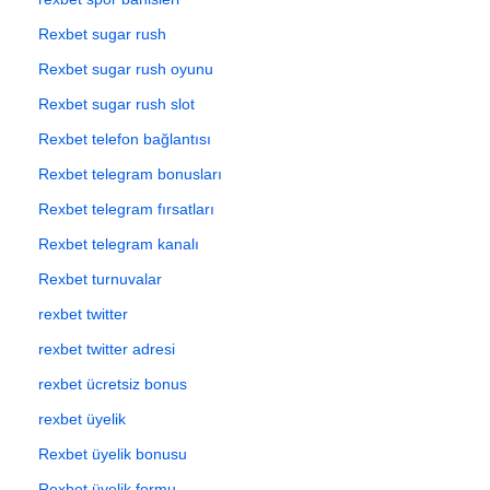
Rexbet sugar rush
Rexbet sugar rush oyunu
Rexbet sugar rush slot
Rexbet telefon bağlantısı
Rexbet telegram bonusları
Rexbet telegram fırsatları
Rexbet telegram kanalı
Rexbet turnuvalar
rexbet twitter
rexbet twitter adresi
rexbet ücretsiz bonus
rexbet üyelik
Rexbet üyelik bonusu
Rexbet üyelik formu