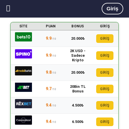
Giriş
SITE
PUAN
BONUS
GIRIŞ
9.9
20.000₺
GİRİŞ
/10
2K USD -
9.9
Sadece
GİRİŞ
/10
Kripto
9.8
20.000₺
GİRİŞ
/10
20Bin TL
9.7
GİRİŞ
/10
Bonus
9.4
4.500₺
GİRİŞ
/10
9.4
6.500₺
GİRİŞ
/10