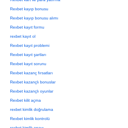
Rexbet kayıp bonusu
Rexbet kayıp bonusu alımı
Rexbet kayıt formu
rexbet kayıt ol
Rexbet kayıt problemi
Rexbet kayıt şartları
Rexbet kayıt sorunu
Rexbet kazanç fırsatları
Rexbet kazançlı bonuslar
Rexbet kazançlı oyunlar
Rexbet kilit açma
rexbet kimlik doğrulama
Rexbet kimlik kontrolü
rexbet kimlik onayı