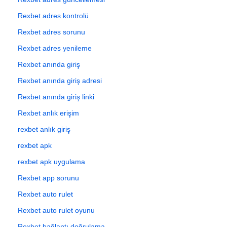
Rexbet adres kontrolü
Rexbet adres sorunu
Rexbet adres yenileme
Rexbet anında giriş
Rexbet anında giriş adresi
Rexbet anında giriş linki
Rexbet anlık erişim
rexbet anlık giriş
rexbet apk
rexbet apk uygulama
Rexbet app sorunu
Rexbet auto rulet
Rexbet auto rulet oyunu
Rexbet bağlantı doğrulama