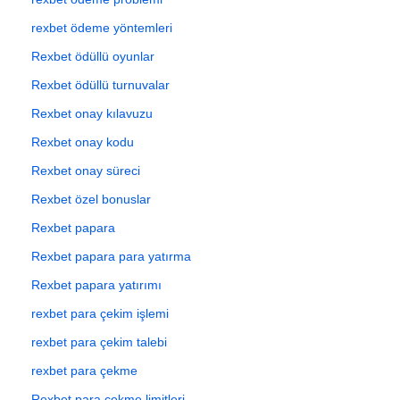
rexbet ödeme yöntemleri
Rexbet ödüllü oyunlar
Rexbet ödüllü turnuvalar
Rexbet onay kılavuzu
Rexbet onay kodu
Rexbet onay süreci
Rexbet özel bonuslar
Rexbet papara
Rexbet papara para yatırma
Rexbet papara yatırımı
rexbet para çekim işlemi
rexbet para çekim talebi
rexbet para çekme
Rexbet para çekme limitleri