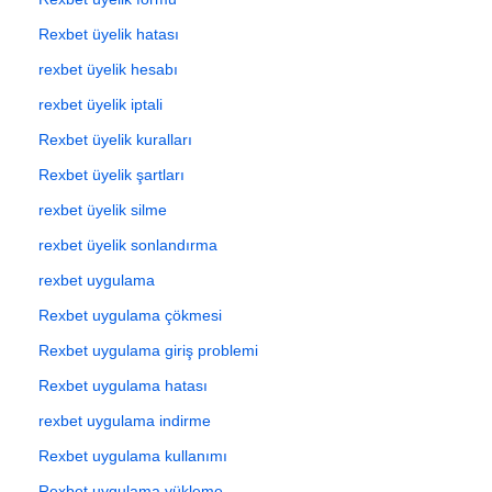
Rexbet üyelik hatası
rexbet üyelik hesabı
rexbet üyelik iptali
Rexbet üyelik kuralları
Rexbet üyelik şartları
rexbet üyelik silme
rexbet üyelik sonlandırma
rexbet uygulama
Rexbet uygulama çökmesi
Rexbet uygulama giriş problemi
Rexbet uygulama hatası
rexbet uygulama indirme
Rexbet uygulama kullanımı
Rexbet uygulama yükleme