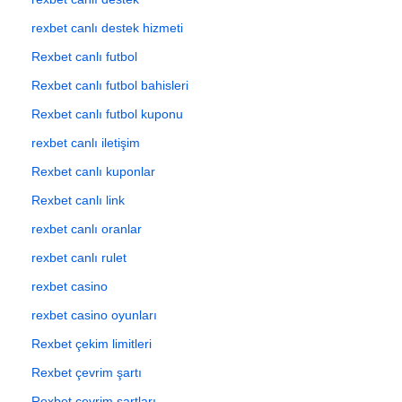
rexbet canlı destek hizmeti
Rexbet canlı futbol
Rexbet canlı futbol bahisleri
Rexbet canlı futbol kuponu
rexbet canlı iletişim
Rexbet canlı kuponlar
Rexbet canlı link
rexbet canlı oranlar
rexbet canlı rulet
rexbet casino
rexbet casino oyunları
Rexbet çekim limitleri
Rexbet çevrim şartı
Rexbet çevrim şartları