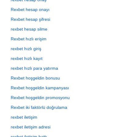
Rexbet hesap onayı
Rexbet hesap şifresi
rexbet hesap silme
Rexbet hızlı erişim
rexbet hızlı giriş
rexbet hızlı kayıt
rexbet hızlı para yatırma
Rexbet hoşgeldin bonusu
Rexbet hoşgeldin kampanyası
Rexbet hoşgeldin promosyonu
Rexbet iki faktörlü doğrulama
rexbet iletişim
rexbet iletişim adresi
rexbet iletişim hattı