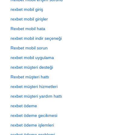
rexbet mobil giriş
rexbet mobil girişler
Rexbet mobil hata
rexbet mobil indir seçeneği
Rexbet mobil sorun
rexbet mobil uygulama
rexbet müşteri desteği
Rexbet müşteri hattı
rexbet müşteri hizmetleri
rexbet müşteri yardım hattı
rexbet ödeme
rexbet ödeme gecikmesi
rexbet ödeme işlemleri
rexbet ödeme problemi