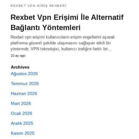
REXBET VPN GIRIŞ REHBERI
Rexbet Vpn Erişimi İle Alternatif
Bağlantı Yöntemleri
Rexbet vpn erişimi kullanıcıların erişim engellerini aşarak
platforma güvenli şekilde ulaşmasını sağlayan etkili bir
yöntemdir. VPN teknolojisi, kullanıcı trafiğini farklı bir…
10 ay ago
Archives
Ağustos 2026
Temmuz 2026
Haziran 2026
Mart 2026
Ocak 2026
Aralık 2025
Kasım 2025