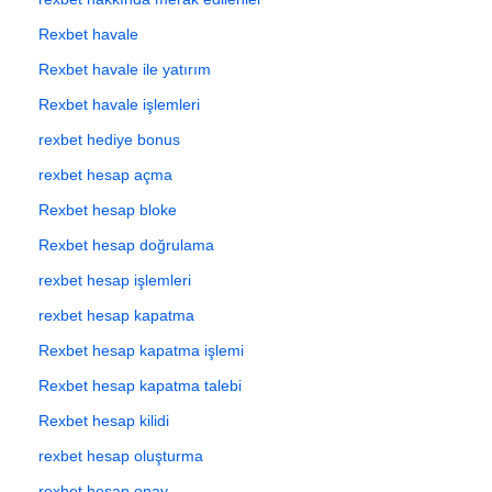
Rexbet havale
Rexbet havale ile yatırım
Rexbet havale işlemleri
rexbet hediye bonus
rexbet hesap açma
Rexbet hesap bloke
Rexbet hesap doğrulama
rexbet hesap işlemleri
rexbet hesap kapatma
Rexbet hesap kapatma işlemi
Rexbet hesap kapatma talebi
Rexbet hesap kilidi
rexbet hesap oluşturma
rexbet hesap onay