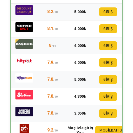
8.2
5.000₺
GİRİŞ
/10
8.1
4.000₺
GİRİŞ
/10
8
6.000₺
GİRİŞ
/10
7.9
6.000₺
GİRİŞ
/10
7.8
5.000₺
GİRİŞ
/10
7.8
4.300₺
GİRİŞ
/10
7.8
3.050₺
GİRİŞ
/10
Maç izle giriş
9.2
MOBILBAHIS
/10
Yap