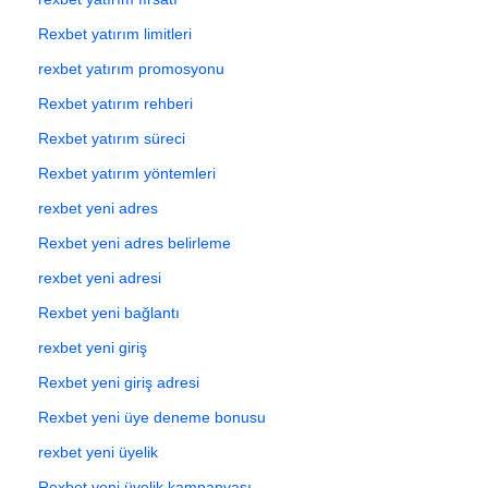
Rexbet yatırım limitleri
rexbet yatırım promosyonu
Rexbet yatırım rehberi
Rexbet yatırım süreci
Rexbet yatırım yöntemleri
rexbet yeni adres
Rexbet yeni adres belirleme
rexbet yeni adresi
Rexbet yeni bağlantı
rexbet yeni giriş
Rexbet yeni giriş adresi
Rexbet yeni üye deneme bonusu
rexbet yeni üyelik
Rexbet yeni üyelik kampanyası