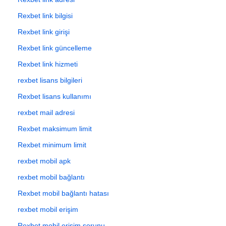
Rexbet link bilgisi
Rexbet link girişi
Rexbet link güncelleme
Rexbet link hizmeti
rexbet lisans bilgileri
Rexbet lisans kullanımı
rexbet mail adresi
Rexbet maksimum limit
Rexbet minimum limit
rexbet mobil apk
rexbet mobil bağlantı
Rexbet mobil bağlantı hatası
rexbet mobil erişim
Rexbet mobil erişim sorunu