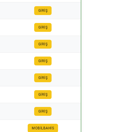
GİRİŞ
GİRİŞ
GİRİŞ
GİRİŞ
GİRİŞ
GİRİŞ
GİRİŞ
MOBILBAHIS