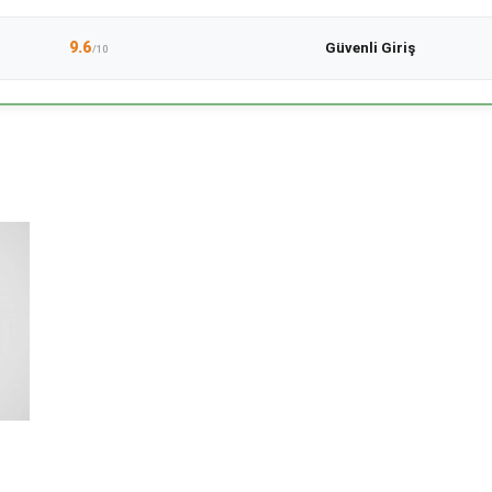
9.6
Güvenli Giriş
/10