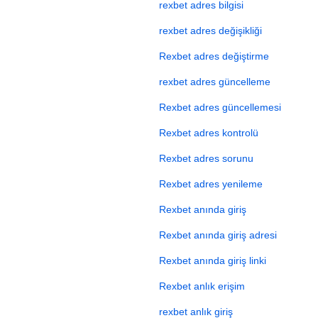
rexbet adres bilgisi
rexbet adres değişikliği
Rexbet adres değiştirme
rexbet adres güncelleme
Rexbet adres güncellemesi
Rexbet adres kontrolü
Rexbet adres sorunu
Rexbet adres yenileme
Rexbet anında giriş
Rexbet anında giriş adresi
Rexbet anında giriş linki
Rexbet anlık erişim
rexbet anlık giriş