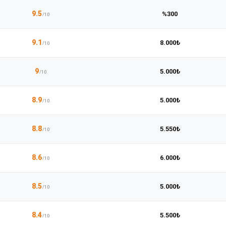
9.5
%300
/10
9.1
8.000₺
/10
9
5.000₺
/10
8.9
5.000₺
/10
8.8
5.550₺
/10
8.6
6.000₺
/10
8.5
5.000₺
/10
8.4
5.500₺
/10