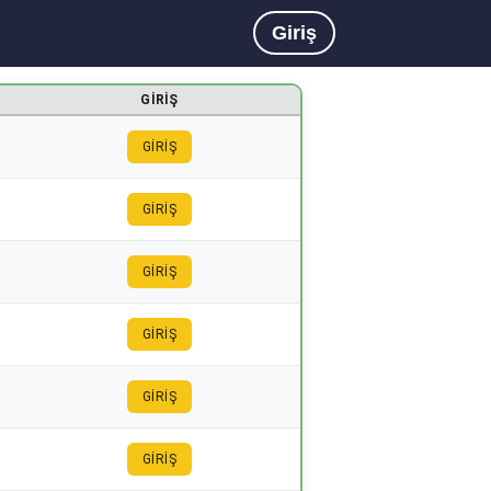
Giriş
GIRIŞ
GİRİŞ
GİRİŞ
GİRİŞ
GİRİŞ
GİRİŞ
GİRİŞ