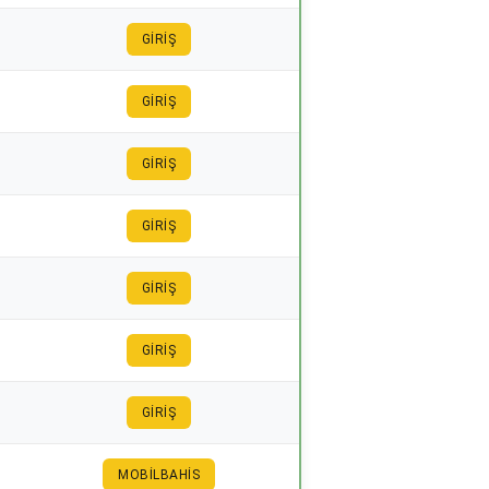
GİRİŞ
GİRİŞ
GİRİŞ
GİRİŞ
GİRİŞ
GİRİŞ
GİRİŞ
MOBILBAHIS