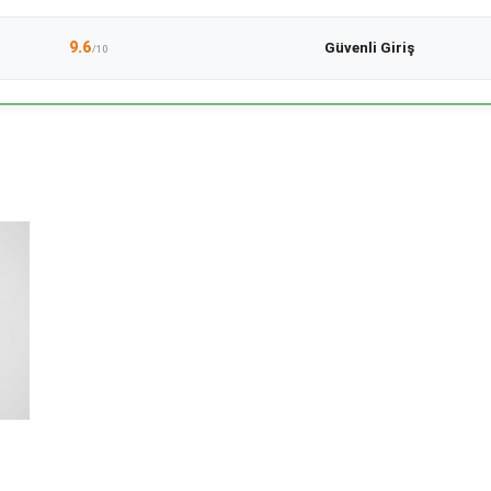
9.6
Güvenli Giriş
/10