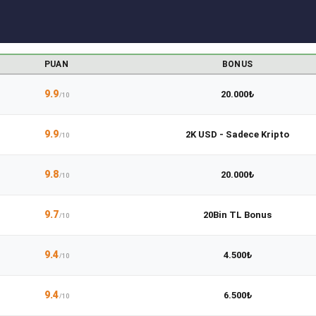
PUAN
BONUS
9.9
20.000₺
/10
9.9
2K USD - Sadece Kripto
/10
9.8
20.000₺
/10
9.7
20Bin TL Bonus
/10
9.4
4.500₺
/10
9.4
6.500₺
/10