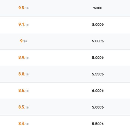
9.5
%300
/10
9.1
8.000₺
/10
9
5.000₺
/10
8.9
5.000₺
/10
8.8
5.550₺
/10
8.6
6.000₺
/10
8.5
5.000₺
/10
8.4
5.500₺
/10