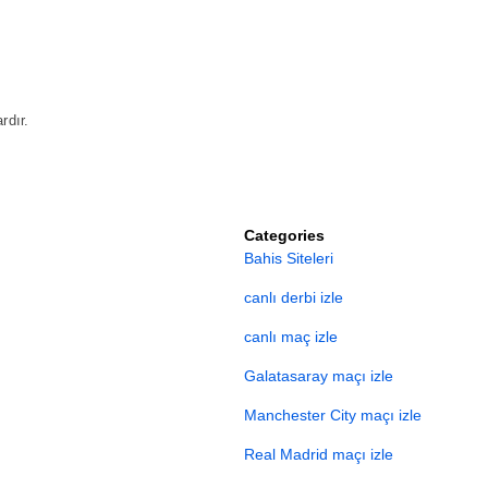
rdır.
Categories
Bahis Siteleri
canlı derbi izle
canlı maç izle
Galatasaray maçı izle
Manchester City maçı izle
Real Madrid maçı izle