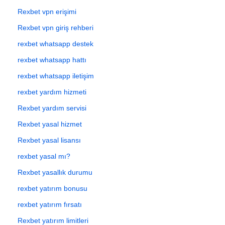
Rexbet vpn erişimi
Rexbet vpn giriş rehberi
rexbet whatsapp destek
rexbet whatsapp hattı
rexbet whatsapp iletişim
rexbet yardım hizmeti
Rexbet yardım servisi
Rexbet yasal hizmet
Rexbet yasal lisansı
rexbet yasal mı?
Rexbet yasallık durumu
rexbet yatırım bonusu
rexbet yatırım fırsatı
Rexbet yatırım limitleri