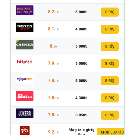
8.2
5.000₺
GİRİŞ
/10
8.1
4.000₺
GİRİŞ
/10
8
6.000₺
GİRİŞ
/10
7.9
6.000₺
GİRİŞ
/10
7.8
5.000₺
GİRİŞ
/10
7.8
4.300₺
GİRİŞ
/10
7.8
3.050₺
GİRİŞ
/10
Maç izle giriş
9.2
MOBILBAHIS
/10
Yap