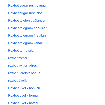
Rexbet sugar rush oyunu
Rexbet sugar rush slot
Rexbet telefon bağlantısı
Rexbet telegram bonusları
Rexbet telegram fırsatları
Rexbet telegram kanalı
Rexbet turnuvalar
rexbet twitter
rexbet twitter adresi
rexbet ücretsiz bonus
rexbet üyelik
Rexbet üyelik bonusu
Rexbet üyelik formu
Rexbet üyelik hatası