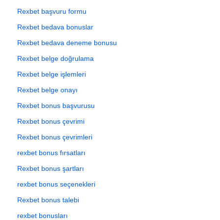
Rexbet başvuru formu
Rexbet bedava bonuslar
Rexbet bedava deneme bonusu
Rexbet belge doğrulama
Rexbet belge işlemleri
Rexbet belge onayı
Rexbet bonus başvurusu
Rexbet bonus çevrimi
Rexbet bonus çevrimleri
rexbet bonus fırsatları
Rexbet bonus şartları
rexbet bonus seçenekleri
Rexbet bonus talebi
rexbet bonusları