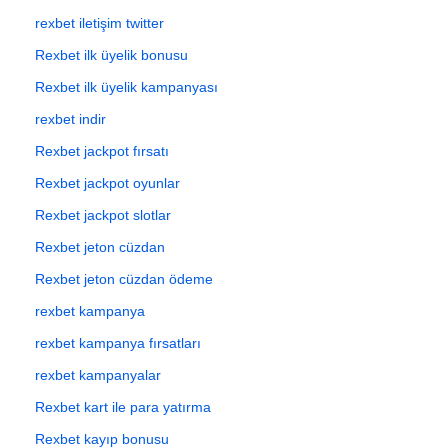
rexbet iletişim twitter
Rexbet ilk üyelik bonusu
Rexbet ilk üyelik kampanyası
rexbet indir
Rexbet jackpot fırsatı
Rexbet jackpot oyunlar
Rexbet jackpot slotlar
Rexbet jeton cüzdan
Rexbet jeton cüzdan ödeme
rexbet kampanya
rexbet kampanya fırsatları
rexbet kampanyalar
Rexbet kart ile para yatırma
Rexbet kayıp bonusu