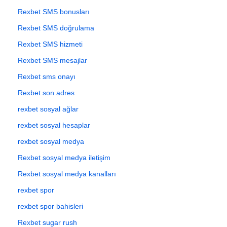
Rexbet SMS bonusları
Rexbet SMS doğrulama
Rexbet SMS hizmeti
Rexbet SMS mesajlar
Rexbet sms onayı
Rexbet son adres
rexbet sosyal ağlar
rexbet sosyal hesaplar
rexbet sosyal medya
Rexbet sosyal medya iletişim
Rexbet sosyal medya kanalları
rexbet spor
rexbet spor bahisleri
Rexbet sugar rush