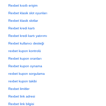
Rexbet kısıtlı erişim
Rexbet klasik slot oyunları
Rexbet klasik slotlar
Rexbet kredi kartı
Rexbet kredi kartı yatırımı
Rexbet kullanıcı desteği
rexbet kupon kontrolü
Rexbet kupon oranları
Rexbet kupon oynama
rexbet kupon sorgulama
rexbet kupon takibi
Rexbet limitler
Rexbet link adresi
Rexbet link bilgisi