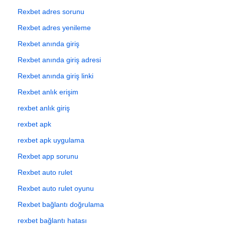
Rexbet adres sorunu
Rexbet adres yenileme
Rexbet anında giriş
Rexbet anında giriş adresi
Rexbet anında giriş linki
Rexbet anlık erişim
rexbet anlık giriş
rexbet apk
rexbet apk uygulama
Rexbet app sorunu
Rexbet auto rulet
Rexbet auto rulet oyunu
Rexbet bağlantı doğrulama
rexbet bağlantı hatası