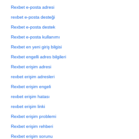
Rexbet e-posta adresi
rexbet e-posta desteği
Rexbet e-posta destek
Rexbet e-posta kullanımı
Rexbet en yeni giriş bilgisi
Rexbet engelli adres bilgileri
Rexbet erişim adresi
rexbet erişim adresleri
Rexbet erişim engeli
rexbet erişim hatası
rexbet erişim linki
Rexbet erişim problemi
Rexbet erişim rehberi
Rexbet erişim sorunu