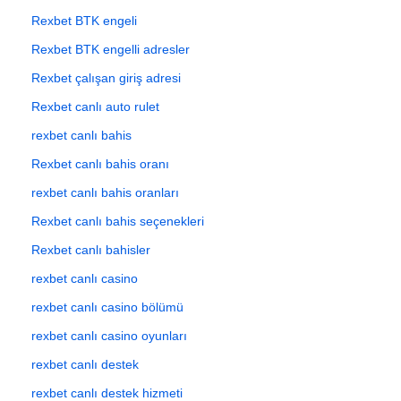
Rexbet BTK engeli
Rexbet BTK engelli adresler
Rexbet çalışan giriş adresi
Rexbet canlı auto rulet
rexbet canlı bahis
Rexbet canlı bahis oranı
rexbet canlı bahis oranları
Rexbet canlı bahis seçenekleri
Rexbet canlı bahisler
rexbet canlı casino
rexbet canlı casino bölümü
rexbet canlı casino oyunları
rexbet canlı destek
rexbet canlı destek hizmeti