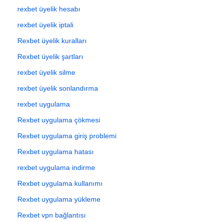
rexbet üyelik hesabı
rexbet üyelik iptali
Rexbet üyelik kuralları
Rexbet üyelik şartları
rexbet üyelik silme
rexbet üyelik sonlandırma
rexbet uygulama
Rexbet uygulama çökmesi
Rexbet uygulama giriş problemi
Rexbet uygulama hatası
rexbet uygulama indirme
Rexbet uygulama kullanımı
Rexbet uygulama yükleme
Rexbet vpn bağlantısı