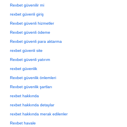
Rexbet güvenilir mi
rexbet güvenli giriş
Rexbet güvenli hizmetler
Rexbet güvenli ödeme
Rexbet güvenli para aktarma
rexbet güvenli site
Rexbet güvenli yatırım
rexbet güvenlik
Rexbet güvenlik önlemleri
Rexbet güvenlik şartları
rexbet hakkında
rexbet hakkında detaylar
rexbet hakkında merak edilenler
Rexbet havale