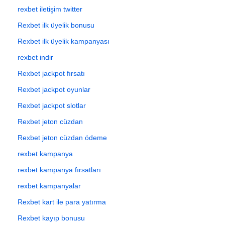
rexbet iletişim twitter
Rexbet ilk üyelik bonusu
Rexbet ilk üyelik kampanyası
rexbet indir
Rexbet jackpot fırsatı
Rexbet jackpot oyunlar
Rexbet jackpot slotlar
Rexbet jeton cüzdan
Rexbet jeton cüzdan ödeme
rexbet kampanya
rexbet kampanya fırsatları
rexbet kampanyalar
Rexbet kart ile para yatırma
Rexbet kayıp bonusu