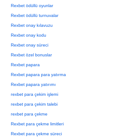
Rexbet ödüllü oyunlar
Rexbet ödüllü turnuvalar
Rexbet onay kılavuzu
Rexbet onay kodu
Rexbet onay süreci
Rexbet özel bonuslar
Rexbet papara
Rexbet papara para yatırma
Rexbet papara yatırımı
rexbet para çekim işlemi
rexbet para çekim talebi
rexbet para çekme
Rexbet para çekme limitleri
Rexbet para çekme süreci