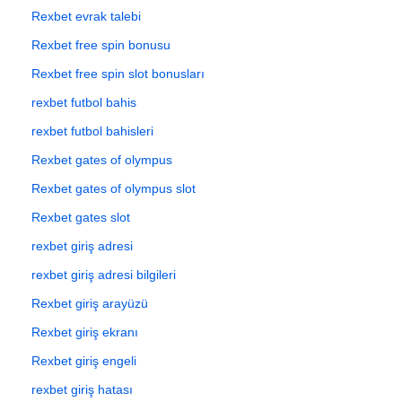
Rexbet evrak talebi
Rexbet free spin bonusu
Rexbet free spin slot bonusları
rexbet futbol bahis
rexbet futbol bahisleri
Rexbet gates of olympus
Rexbet gates of olympus slot
Rexbet gates slot
rexbet giriş adresi
rexbet giriş adresi bilgileri
Rexbet giriş arayüzü
Rexbet giriş ekranı
Rexbet giriş engeli
rexbet giriş hatası