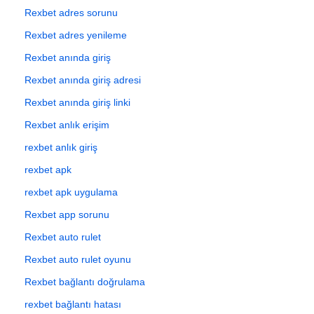
Rexbet adres sorunu
Rexbet adres yenileme
Rexbet anında giriş
Rexbet anında giriş adresi
Rexbet anında giriş linki
Rexbet anlık erişim
rexbet anlık giriş
rexbet apk
rexbet apk uygulama
Rexbet app sorunu
Rexbet auto rulet
Rexbet auto rulet oyunu
Rexbet bağlantı doğrulama
rexbet bağlantı hatası