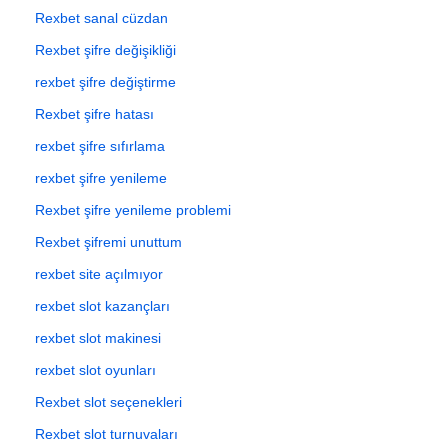
Rexbet sanal cüzdan
Rexbet şifre değişikliği
rexbet şifre değiştirme
Rexbet şifre hatası
rexbet şifre sıfırlama
rexbet şifre yenileme
Rexbet şifre yenileme problemi
Rexbet şifremi unuttum
rexbet site açılmıyor
rexbet slot kazançları
rexbet slot makinesi
rexbet slot oyunları
Rexbet slot seçenekleri
Rexbet slot turnuvaları