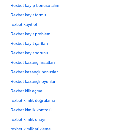
Rexbet kayıp bonusu alımı
Rexbet kayıt formu
rexbet kayıt ol
Rexbet kayıt problemi
Rexbet kayıt şartları
Rexbet kayıt sorunu
Rexbet kazanç fırsatları
Rexbet kazançlı bonuslar
Rexbet kazançlı oyunlar
Rexbet kilit açma
rexbet kimlik doğrulama
Rexbet kimlik kontrolü
rexbet kimlik onayı
rexbet kimlik yükleme