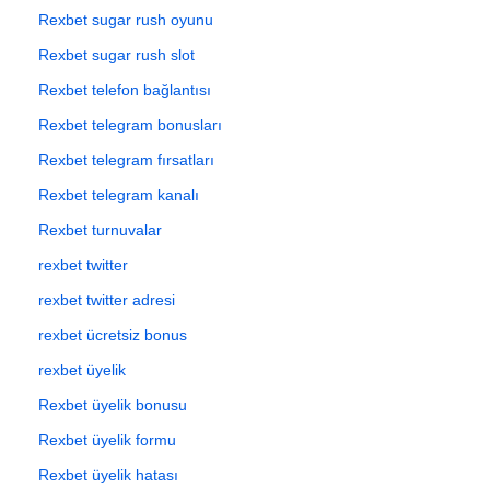
Rexbet sugar rush oyunu
Rexbet sugar rush slot
Rexbet telefon bağlantısı
Rexbet telegram bonusları
Rexbet telegram fırsatları
Rexbet telegram kanalı
Rexbet turnuvalar
rexbet twitter
rexbet twitter adresi
rexbet ücretsiz bonus
rexbet üyelik
Rexbet üyelik bonusu
Rexbet üyelik formu
Rexbet üyelik hatası