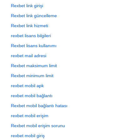
Rexbet link girişi
Rexbet link güncelleme
Rexbet link hizmeti
rexbet lisans bilgileri
Rexbet lisans kullanımı
rexbet mail adresi
Rexbet maksimum limit
Rexbet minimum limit
rexbet mobil apk
rexbet mobil bağlantı
Rexbet mobil bağlantı hatası
rexbet mobil erişim
Rexbet mobil erişim sorunu
rexbet mobil giriş