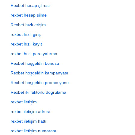
Rexbet hesap şifresi
rexbet hesap silme
Rexbet hızlı erişim
rexbet hızlı giriş
rexbet hızlı kayıt
rexbet hızlı para yatırma
Rexbet hoşgeldin bonusu
Rexbet hoşgeldin kampanyası
Rexbet hoşgeldin promosyonu
Rexbet iki faktörlü doğrulama
rexbet iletişim
rexbet iletişim adresi
rexbet iletişim hattı
rexbet iletişim numarası