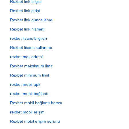
Rexbet link bilgisi
Rexbet link girişi
Rexbet link güncelleme
Rexbet link hizmeti
rexbet lisans bilgileri
Rexbet lisans kullanımı
rexbet mail adresi
Rexbet maksimum limit
Rexbet minimum limit
rexbet mobil apk
rexbet mobil bağlantı
Rexbet mobil bağlantı hatası
rexbet mobil erişim
Rexbet mobil erişim sorunu