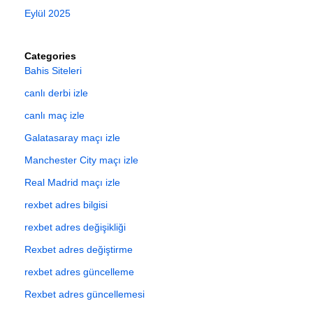
Eylül 2025
Categories
Bahis Siteleri
canlı derbi izle
canlı maç izle
Galatasaray maçı izle
Manchester City maçı izle
Real Madrid maçı izle
rexbet adres bilgisi
rexbet adres değişikliği
Rexbet adres değiştirme
rexbet adres güncelleme
Rexbet adres güncellemesi