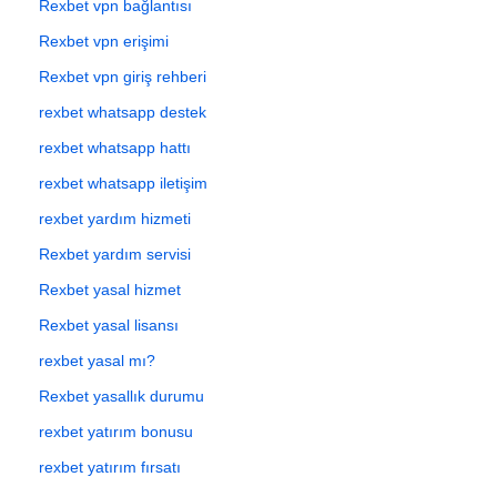
Rexbet vpn bağlantısı
Rexbet vpn erişimi
Rexbet vpn giriş rehberi
rexbet whatsapp destek
rexbet whatsapp hattı
rexbet whatsapp iletişim
rexbet yardım hizmeti
Rexbet yardım servisi
Rexbet yasal hizmet
Rexbet yasal lisansı
rexbet yasal mı?
Rexbet yasallık durumu
rexbet yatırım bonusu
rexbet yatırım fırsatı