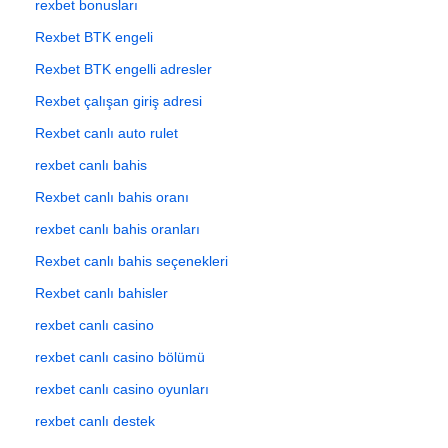
rexbet bonusları
Rexbet BTK engeli
Rexbet BTK engelli adresler
Rexbet çalışan giriş adresi
Rexbet canlı auto rulet
rexbet canlı bahis
Rexbet canlı bahis oranı
rexbet canlı bahis oranları
Rexbet canlı bahis seçenekleri
Rexbet canlı bahisler
rexbet canlı casino
rexbet canlı casino bölümü
rexbet canlı casino oyunları
rexbet canlı destek