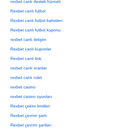
rexbet canlı destek hizmeti
Rexbet canlı futbol
Rexbet canlı futbol bahisleri
Rexbet canlı futbol kuponu
rexbet canlı iletişim
Rexbet canlı kuponlar
Rexbet canlı link
rexbet canlı oranlar
rexbet canlı rulet
rexbet casino
rexbet casino oyunları
Rexbet çekim limitleri
Rexbet çevrim şartı
Rexbet çevrim şartları