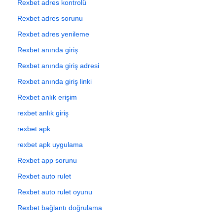
Rexbet adres kontrolü
Rexbet adres sorunu
Rexbet adres yenileme
Rexbet anında giriş
Rexbet anında giriş adresi
Rexbet anında giriş linki
Rexbet anlık erişim
rexbet anlık giriş
rexbet apk
rexbet apk uygulama
Rexbet app sorunu
Rexbet auto rulet
Rexbet auto rulet oyunu
Rexbet bağlantı doğrulama