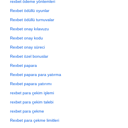
rexbet ödeme yöntemleri
Rexbet ödüllü oyunlar
Rexbet ödüllü turnuvalar
Rexbet onay kılavuzu
Rexbet onay kodu
Rexbet onay süreci
Rexbet özel bonuslar
Rexbet papara
Rexbet papara para yatırma
Rexbet papara yatırımı
rexbet para çekim işlemi
rexbet para çekim talebi
rexbet para çekme
Rexbet para çekme limitleri