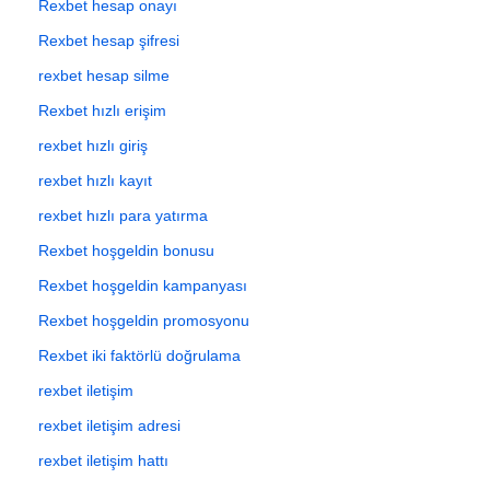
Rexbet hesap onayı
Rexbet hesap şifresi
rexbet hesap silme
Rexbet hızlı erişim
rexbet hızlı giriş
rexbet hızlı kayıt
rexbet hızlı para yatırma
Rexbet hoşgeldin bonusu
Rexbet hoşgeldin kampanyası
Rexbet hoşgeldin promosyonu
Rexbet iki faktörlü doğrulama
rexbet iletişim
rexbet iletişim adresi
rexbet iletişim hattı