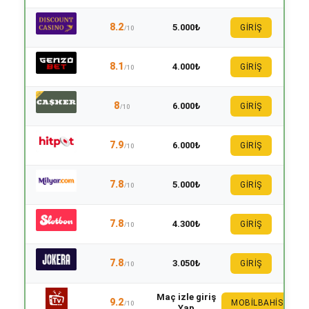
8.2
5.000₺
GİRİŞ
/10
8.1
4.000₺
GİRİŞ
/10
8
6.000₺
GİRİŞ
/10
7.9
6.000₺
GİRİŞ
/10
7.8
5.000₺
GİRİŞ
/10
7.8
4.300₺
GİRİŞ
/10
7.8
3.050₺
GİRİŞ
/10
Maç izle giriş
9.2
MOBILBAHIS
/10
Yap