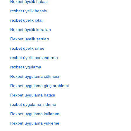
Rexbet üyelik hatası
rexbet üyelik hesabı
rexbet üyelik iptali
Rexbet üyelik kuralları
Rexbet üyelik şartları
rexbet üyelik silme
rexbet üyelik sonlandırma
rexbet uygulama
Rexbet uygulama çökmesi
Rexbet uygulama giriş problemi
Rexbet uygulama hatası
rexbet uygulama indirme
Rexbet uygulama kullanımı
Rexbet uygulama yükleme