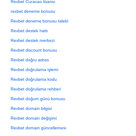
Rexbet Curacao lisansı
rexbet deneme bonusu
Rexbet deneme bonusu talebi
Rexbet destek hattı
Rexbet destek merkezi
Rexbet discount bonusu
Rexbet doğru adres
Rexbet doğrulama işlemi
Rexbet doğrulama kodu
Rexbet doğrulama rehberi
Rexbet doğum günü bonusu
Rexbet domain bilgisi
Rexbet domain değişimi
Rexbet domain güncellemesi