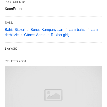
PUBLISHED BY
KaanErtürk
TAGS:
Bahis Siteleri
Bonus Kampanyaları
canlı bahis
canlı
derbi izle
Güncel Adres
Rexbet giriş
1 AY AGO
RELATED POST