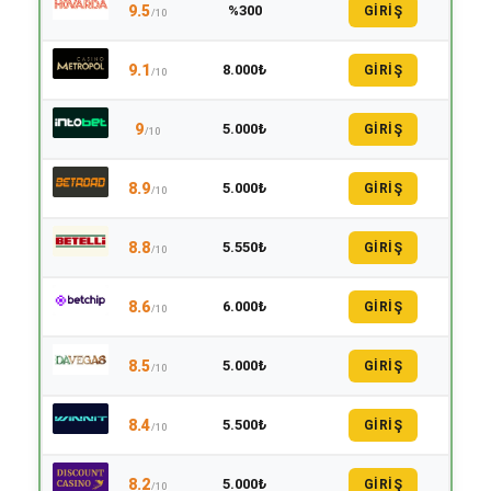
9.5
%300
GİRİŞ
/10
9.1
8.000₺
GİRİŞ
/10
9
5.000₺
GİRİŞ
/10
8.9
5.000₺
GİRİŞ
/10
8.8
5.550₺
GİRİŞ
/10
8.6
6.000₺
GİRİŞ
/10
8.5
5.000₺
GİRİŞ
/10
8.4
5.500₺
GİRİŞ
/10
8.2
5.000₺
GİRİŞ
/10