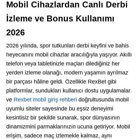
Mobil Cihazlardan Canlı Derbi
İzleme ve Bonus Kullanımı
2026
2026 yılında, spor tutkunları derbi keyfini ve bahis
heyecanını mobil cihazlar aracılığıyla yaşıyor. Akıllı
telefon veya tabletinizle maçları dilediğiniz her
yerden izleme olanağı, modern yaşamın ayrılmaz
bir parçası hâline geldi. Özellikle RexBet gibi
platformlar, sundukları kullanıcı dostu uygulamalar
ve
Rexbet mobil giriş rehberi
doğrultusunda mobil
uyumlu siteler sayesinde bu eşsiz deneyimi
kesintisiz bir şekilde sunarak, spor dünyasının
dinamizmini parmaklarınızın ucuna getiriyor. Mobil
erişim, sadece maç izlemekle kalmaz, aynı