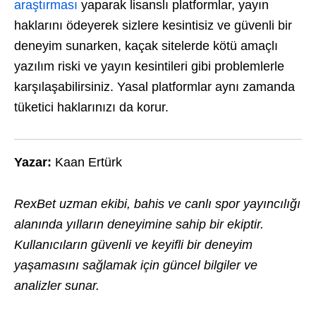
araştırması
yaparak lisanslı platformlar, yayın
haklarını ödeyerek sizlere kesintisiz ve güvenli bir
deneyim sunarken, kaçak sitelerde kötü amaçlı
yazılım riski ve yayın kesintileri gibi problemlerle
karşılaşabilirsiniz. Yasal platformlar aynı zamanda
tüketici haklarınızı da korur.
Yazar:
Kaan Ertürk
RexBet uzman ekibi, bahis ve canlı spor yayıncılığı
alanında yılların deneyimine sahip bir ekiptir.
Kullanıcıların güvenli ve keyifli bir deneyim
yaşamasını sağlamak için güncel bilgiler ve
analizler sunar.