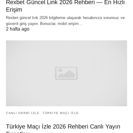
Rexbet Güncel Link 2026 Rehberi — En Hızlı
Erişim
Rexbet güncel link 2026 bilgilerine ulaşarak hesabınıza sorunsuz ve
güvenli giriş yapın. Bonuslar, mobil erişim…
2 hafta ago
CANLI DERBI IZLE
TÜRKIYE MAÇI IZLE
Türkiye Maçı İzle 2026 Rehberi Canlı Yayın