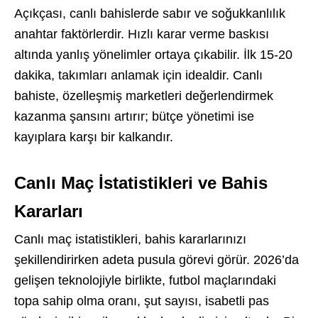
Açıkçası, canlı bahislerde sabır ve soğukkanlılık
anahtar faktörlerdir. Hızlı karar verme baskısı
altında yanlış yönelimler ortaya çıkabilir. İlk 15-20
dakika, takımları anlamak için idealdir. Canlı
bahiste, özelleşmiş marketleri değerlendirmek
kazanma şansını artırır; bütçe yönetimi ise
kayıplara karşı bir kalkandır.
Canlı Maç İstatistikleri ve Bahis
Kararları
Canlı maç istatistikleri, bahis kararlarınızı
şekillendirirken adeta pusula görevi görür. 2026’da
gelişen teknolojiyle birlikte, futbol maçlarındaki
topa sahip olma oranı, şut sayısı, isabetli pas