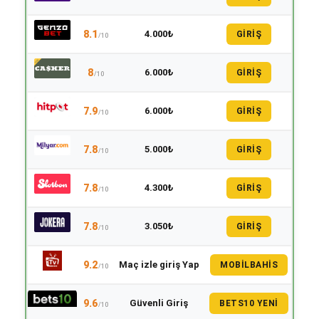
8.1
4.000₺
GİRİŞ
/10
8
6.000₺
GİRİŞ
/10
7.9
6.000₺
GİRİŞ
/10
7.8
5.000₺
GİRİŞ
/10
7.8
4.300₺
GİRİŞ
/10
7.8
3.050₺
GİRİŞ
/10
9.2
Maç izle giriş Yap
MOBILBAHIS
/10
9.6
Güvenli Giriş
BETS10 YENI
/10