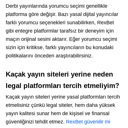
Derbi yayınlarında yorumcu seçimi genellikle
platforma göre değişir. Bazı yasal dijital yayıncılar
farklı yorumcu seçenekleri sunabilirken, RexBet
gibi entegre platformlar tarafsız bir deneyim için
maçın orijinal sesini aktarır. Eğer yorumcu seçimi
sizin için kritikse, farklı yayıncıların bu konudaki
politikalarını önceden araştırabilirsiniz.
Kaçak yayın siteleri yerine neden
legal platformları tercih etmeliyim?
Kaçak yayın siteleri yerine yasal platformları tercih
etmelisiniz çünkü legal siteler, hem daha yüksek
yayın kalitesi sunar hem de kişisel ve finansal
güvenliğinizi tehdit etmez.
RexBet güvenilir mi