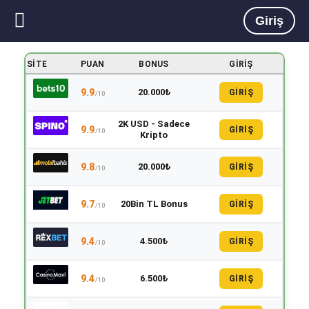
Giriş
SITE
PUAN
BONUS
GIRIŞ
9.9
20.000₺
GİRİŞ
/10
2K USD - Sadece
9.9
GİRİŞ
/10
Kripto
9.8
20.000₺
GİRİŞ
/10
9.7
20Bin TL Bonus
GİRİŞ
/10
9.4
4.500₺
GİRİŞ
/10
9.4
6.500₺
GİRİŞ
/10