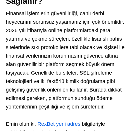
Sağlanır?
Finansal işlemlerin güvenilirliği, canlı derbi
heyecanını sorunsuz yaşamanız için çok önemlidir.
2026 yılı itibarıyla online platformlardaki para
yatırma ve çekme süreçleri, özellikle lisanslı bahis
sitelerinde sıkı protokollere tabi olacak ve kişisel ile
finansal verilerinizin korunmasını güvence altına
alan güvenilir bir platform seçmek büyük önem
taşıyacak. Genellikle bu siteler, SSL şifreleme
teknolojileri ve iki faktörlü kimlik doğrulama gibi
gelişmiş güvenlik önlemleri kullanır. Burada dikkat
edilmesi gereken, platformun sunduğu ödeme
yöntemlerinin çeşitliliği ve işlem süreleridir.
Emin olun ki,
RexBet yeni adres
bilgileriyle