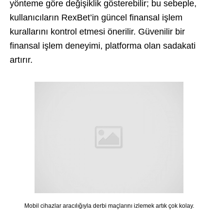
yönteme göre değişiklik gösterebilir; bu sebeple,
kullanıcıların RexBet’in güncel finansal işlem
kurallarını kontrol etmesi önerilir. Güvenilir bir
finansal işlem deneyimi, platforma olan sadakati
artırır.
Mobil cihazlar aracılığıyla derbi maçlarını izlemek artık çok kolay.