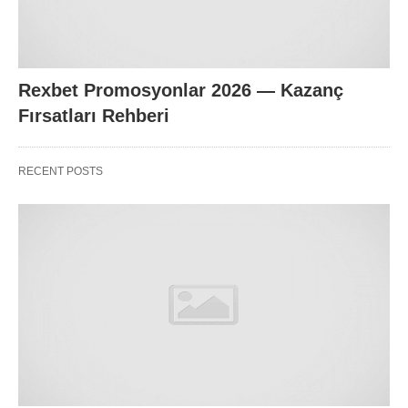
Rexbet Promosyonlar 2026 — Kazanç
Fırsatları Rehberi
RECENT POSTS