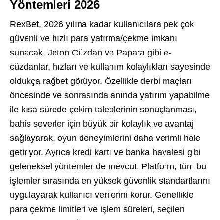
Yöntemleri 2026
RexBet, 2026 yılına kadar kullanıcılara pek çok
güvenli ve hızlı para yatırma/çekme imkanı
sunacak. Jeton Cüzdan ve Papara gibi e-
cüzdanlar, hızları ve kullanım kolaylıkları sayesinde
oldukça rağbet görüyor. Özellikle derbi maçları
öncesinde ve sonrasında anında yatırım yapabilme
ile kısa sürede çekim taleplerinin sonuçlanması,
bahis severler için büyük bir kolaylık ve avantaj
sağlayarak, oyun deneyimlerini daha verimli hale
getiriyor. Ayrıca kredi kartı ve banka havalesi gibi
geleneksel yöntemler de mevcut. Platform, tüm bu
işlemler sırasında en yüksek güvenlik standartlarını
uygulayarak kullanıcı verilerini korur. Genellikle
para çekme limitleri ve işlem süreleri, seçilen