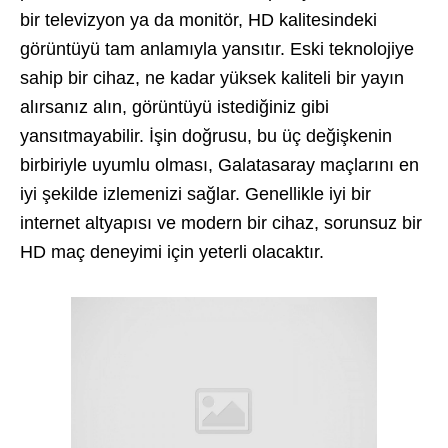
bir televizyon ya da monitör, HD kalitesindeki
görüntüyü tam anlamıyla yansıtır. Eski teknolojiye
sahip bir cihaz, ne kadar yüksek kaliteli bir yayın
alırsanız alın, görüntüyü istediğiniz gibi
yansıtmayabilir. İşin doğrusu, bu üç değişkenin
birbiriyle uyumlu olması, Galatasaray maçlarını en
iyi şekilde izlemenizi sağlar. Genellikle iyi bir
internet altyapısı ve modern bir cihaz, sorunsuz bir
HD maç deneyimi için yeterli olacaktır.