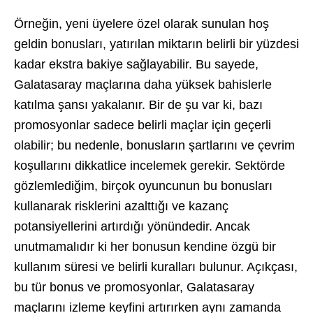
Örneğin, yeni üyelere özel olarak sunulan hoş
geldin bonusları, yatırılan miktarın belirli bir yüzdesi
kadar ekstra bakiye sağlayabilir. Bu sayede,
Galatasaray maçlarına daha yüksek bahislerle
katılma şansı yakalanır. Bir de şu var ki, bazı
promosyonlar sadece belirli maçlar için geçerli
olabilir; bu nedenle, bonusların şartlarını ve çevrim
koşullarını dikkatlice incelemek gerekir. Sektörde
gözlemlediğim, birçok oyuncunun bu bonusları
kullanarak risklerini azalttığı ve kazanç
potansiyellerini artırdığı yönündedir. Ancak
unutmamalıdır ki her bonusun kendine özgü bir
kullanım süresi ve belirli kuralları bulunur. Açıkçası,
bu tür bonus ve promosyonlar, Galatasaray
maçlarını izleme keyfini artırırken aynı zamanda