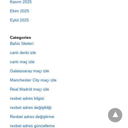
Kasım 2025
Ekim 2025
Eylül 2025
Categories
Bahis Siteleri
canlı derbi izle
canlı maç izle
Galatasaray maçı izle
Manchester City maçı izle
Real Madrid maçı izle
rexbet adres bilgisi
rexbet adres değişikliği
Rexbet adres değiştirme
rexbet adres güncelleme