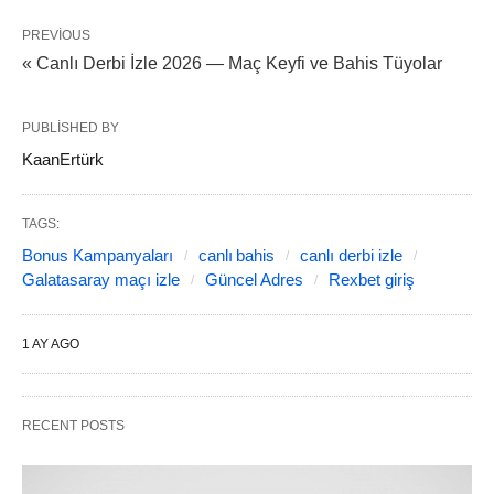
PREVIOUS
« Canlı Derbi İzle 2026 — Maç Keyfi ve Bahis Tüyolar
PUBLISHED BY
KaanErtürk
TAGS:
Bonus Kampanyaları
canlı bahis
canlı derbi izle
Galatasaray maçı izle
Güncel Adres
Rexbet giriş
1 AY AGO
RECENT POSTS