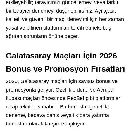
etkileyebilir; tarayıcınızı güncellemeyi veya farklı
bir tarayıcı denemeyi düşünebilirsiniz. Açıkçası,
kaliteli ve güvenli bir maçı deneyimi için her zaman
yasal ve bilinen platformları tercih etmek, baş
ağrıtan sorunların önüne geçer.
Galatasaray Maçları İçin 2026
Bonus ve Promosyon Fırsatları
2026, Galatasaray maçları için sayısız bonus ve
promosyonla geliyor. Özellikle derbi ve Avrupa
kupası maçları öncesinde RexBet gibi platformlar
cazip teklifler sunabilir. Bu bonuslar genellikle
deneme, bedava bahis veya ilk para yatırma
bonusları olarak karşımıza çıkıyor.