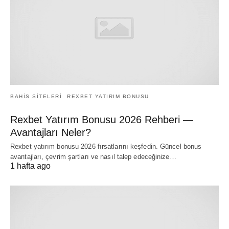
BAHIS SITELERI
REXBET YATIRIM BONUSU
Rexbet Yatırım Bonusu 2026 Rehberi —
Avantajları Neler?
Rexbet yatırım bonusu 2026 fırsatlarını keşfedin. Güncel bonus
avantajları, çevrim şartları ve nasıl talep edeceğinize…
1 hafta ago