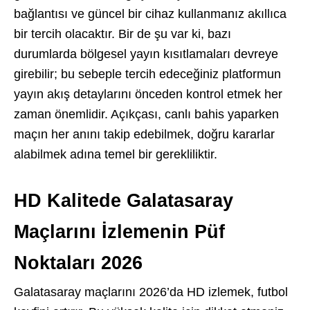
bağlantısı ve güncel bir cihaz kullanmanız akıllıca
bir tercih olacaktır. Bir de şu var ki, bazı
durumlarda bölgesel yayın kısıtlamaları devreye
girebilir; bu sebeple tercih edeceğiniz platformun
yayın akış detaylarını önceden kontrol etmek her
zaman önemlidir. Açıkçası, canlı bahis yaparken
maçın her anını takip edebilmek, doğru kararlar
alabilmek adına temel bir gerekliliktir.
HD Kalitede Galatasaray
Maçlarını İzlemenin Püf
Noktaları 2026
Galatasaray maçlarını 2026’da HD izlemek, futbol