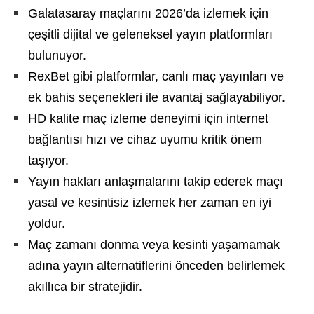
Galatasaray maçlarını 2026’da izlemek için
çeşitli dijital ve geleneksel yayın platformları
bulunuyor.
RexBet gibi platformlar, canlı maç yayınları ve
ek bahis seçenekleri ile avantaj sağlayabiliyor.
HD kalite maç izleme deneyimi için internet
bağlantısı hızı ve cihaz uyumu kritik önem
taşıyor.
Yayın hakları anlaşmalarını takip ederek maçı
yasal ve kesintisiz izlemek her zaman en iyi
yoldur.
Maç zamanı donma veya kesinti yaşamamak
adına yayın alternatiflerini önceden belirlemek
akıllıca bir stratejidir.