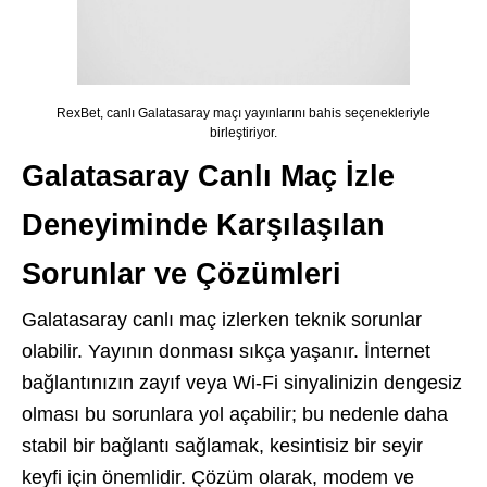
RexBet, canlı Galatasaray maçı yayınlarını bahis seçenekleriyle
birleştiriyor.
Galatasaray Canlı Maç İzle
Deneyiminde Karşılaşılan
Sorunlar ve Çözümleri
Galatasaray canlı maç izlerken teknik sorunlar
olabilir. Yayının donması sıkça yaşanır. İnternet
bağlantınızın zayıf veya Wi-Fi sinyalinizin dengesiz
olması bu sorunlara yol açabilir; bu nedenle daha
stabil bir bağlantı sağlamak, kesintisiz bir seyir
keyfi için önemlidir. Çözüm olarak, modem ve