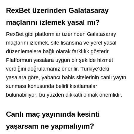
RexBet üzerinden Galatasaray
maçlarını izlemek yasal mı?
RexBet gibi platformlar üzerinden Galatasaray
maçlarını izlemek, site lisansına ve yerel yasal
düzenlemelere bağlı olarak farklılık gösterir.
Platformun yasalara uygun bir şekilde hizmet
verdiğini doğrulamanız önerilir. Türkiye’deki
yasalara göre, yabancı bahis sitelerinin canlı yayın
sunması konusunda belirli kısıtlamalar
bulunabiliyor; bu yüzden dikkatli olmak önemlidir.
Canlı maç yayınında kesinti
yaşarsam ne yapmalıyım?