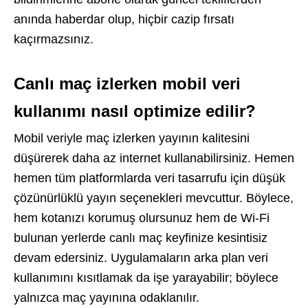
anında haberdar olup, hiçbir cazip fırsatı
kaçırmazsınız.
Canlı maç izlerken mobil veri
kullanımı nasıl optimize edilir?
Mobil veriyle maç izlerken yayının kalitesini
düşürerek daha az internet kullanabilirsiniz. Hemen
hemen tüm platformlarda veri tasarrufu için düşük
çözünürlüklü yayın seçenekleri mevcuttur. Böylece,
hem kotanızı korumuş olursunuz hem de Wi-Fi
bulunan yerlerde canlı maç keyfinize kesintisiz
devam edersiniz. Uygulamaların arka plan veri
kullanımını kısıtlamak da işe yarayabilir; böylece
yalnızca maç yayınına odaklanılır.