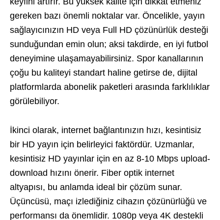
keyfini artırır. Bu yüksek kalite için dikkat etmeniz
gereken bazı önemli noktalar var. Öncelikle, yayın
sağlayıcınızın HD veya Full HD çözünürlük desteği
sunduğundan emin olun; aksi takdirde, en iyi futbol
deneyimine ulaşamayabilirsiniz. Spor kanallarının
çoğu bu kaliteyi standart haline getirse de, dijital
platformlarda abonelik paketleri arasında farklılıklar
görülebiliyor.
İkinci olarak, internet bağlantınızın hızı, kesintisiz
bir HD yayın için belirleyici faktördür. Uzmanlar,
kesintisiz HD yayınlar için en az 8-10 Mbps upload-
download hızını önerir. Fiber optik internet
altyapısı, bu anlamda ideal bir çözüm sunar.
Üçüncüsü, maçı izlediğiniz cihazın çözünürlüğü ve
performansı da önemlidir. 1080p veya 4K destekli