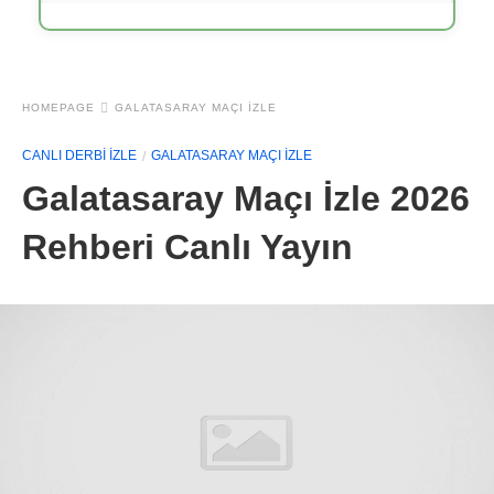
HOMEPAGE
GALATASARAY MAÇI IZLE
CANLI DERBI IZLE
GALATASARAY MAÇI IZLE
Galatasaray Maçı İzle 2026
Rehberi Canlı Yayın