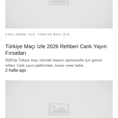
CANLI DERBI IZLE
TÜRKIYE MAÇI IZLE
Türkiye Maçı İzle 2026 Rehberi Canlı Yayın
Fırsatları
2026'da Türkiye maçı izlemek isteyen sporseverler için güncel
rehber. Canlı yayın platformları, bonus veren bahis…
2 hafta ago