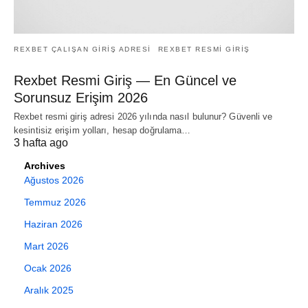
REXBET ÇALIŞAN GIRIŞ ADRESI
REXBET RESMI GIRIŞ
Rexbet Resmi Giriş — En Güncel ve
Sorunsuz Erişim 2026
Rexbet resmi giriş adresi 2026 yılında nasıl bulunur? Güvenli ve
kesintisiz erişim yolları, hesap doğrulama…
3 hafta ago
Archives
Ağustos 2026
Temmuz 2026
Haziran 2026
Mart 2026
Ocak 2026
Aralık 2025