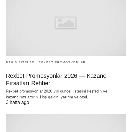
BAHIS SITELERI
REXBET PROMOSYONLAR
Rexbet Promosyonlar 2026 — Kazanç
Fırsatları Rehberi
Rexbet promosyonlar 2026 yılı güncel listesini keşfedin ve
kazancınızı artırın. Hoş geldin, yatırım ve özel…
3 hafta ago