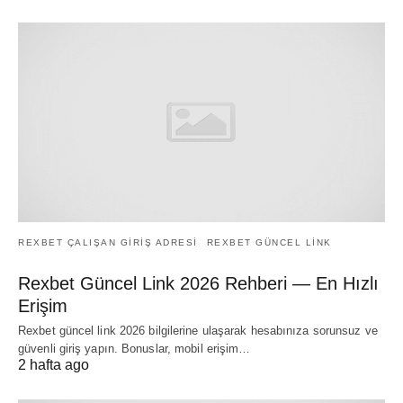
REXBET ÇALIŞAN GIRIŞ ADRESI
REXBET GÜNCEL LINK
Rexbet Güncel Link 2026 Rehberi — En Hızlı
Erişim
Rexbet güncel link 2026 bilgilerine ulaşarak hesabınıza sorunsuz ve
güvenli giriş yapın. Bonuslar, mobil erişim…
2 hafta ago