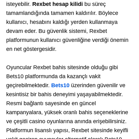
isteyebilir.
Rexbet hesap kilidi
bu süreç
tamamlandığında tamamen kaldırılır. Böylece
kullanıcı, hesabını kaldığı yerden kullanmaya
devam eder. Bu güvenlik sistemi, Rexbet
platformunun kullanıcı güvenliğine verdiği önemin
en net göstergesidir.
Oyuncular Rexbet bahis sitesinde olduğu gibi
Bets10 platformunda da kazançlı vakit
geçirebilmektedir.
Bets10
üzerinden güvenilir ve
kesintisiz bir bahis deneyimi yaşayabilmektedir.
Resmi bağlantı sayesinde en güncel
kampanyalara, yüksek oranlı bahis seçeneklerine
ve çeşitli casino oyunlarına anında erişebilirsiniz.
Platformun lisanslı yapısı, Rexbet sitesinde keyifli