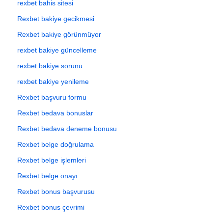
rexbet bahis sitesi
Rexbet bakiye gecikmesi
Rexbet bakiye görünmüyor
rexbet bakiye güncelleme
rexbet bakiye sorunu
rexbet bakiye yenileme
Rexbet başvuru formu
Rexbet bedava bonuslar
Rexbet bedava deneme bonusu
Rexbet belge doğrulama
Rexbet belge işlemleri
Rexbet belge onayı
Rexbet bonus başvurusu
Rexbet bonus çevrimi