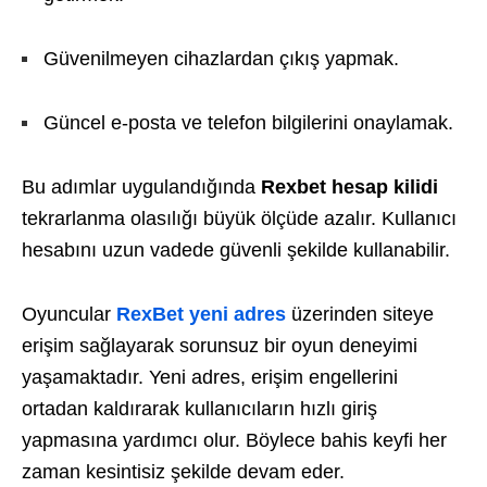
Güvenilmeyen cihazlardan çıkış yapmak.
Güncel e-posta ve telefon bilgilerini onaylamak.
Bu adımlar uygulandığında
Rexbet hesap kilidi
tekrarlanma olasılığı büyük ölçüde azalır. Kullanıcı
hesabını uzun vadede güvenli şekilde kullanabilir.
Oyuncular
RexBet yeni adres
üzerinden siteye
erişim sağlayarak sorunsuz bir oyun deneyimi
yaşamaktadır. Yeni adres, erişim engellerini
ortadan kaldırarak kullanıcıların hızlı giriş
yapmasına yardımcı olur. Böylece bahis keyfi her
zaman kesintisiz şekilde devam eder.