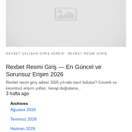
REXBET ÇALIŞAN GIRIŞ ADRESI
REXBET RESMI GIRIŞ
Rexbet Resmi Giriş — En Güncel ve
Sorunsuz Erişim 2026
Rexbet resmi giriş adresi 2026 yılında nasıl bulunur? Güvenli ve
kesintisiz erişim yolları, hesap doğrulama…
3 hafta ago
Archives
Ağustos 2026
Temmuz 2026
Haziran 2026