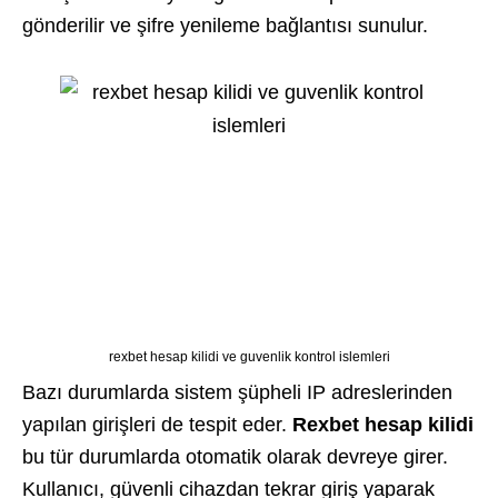
gönderilir ve şifre yenileme bağlantısı sunulur.
rexbet hesap kilidi ve guvenlik kontrol islemleri
Bazı durumlarda sistem şüpheli IP adreslerinden
yapılan girişleri de tespit eder.
Rexbet hesap kilidi
bu tür durumlarda otomatik olarak devreye girer.
Kullanıcı, güvenli cihazdan tekrar giriş yaparak