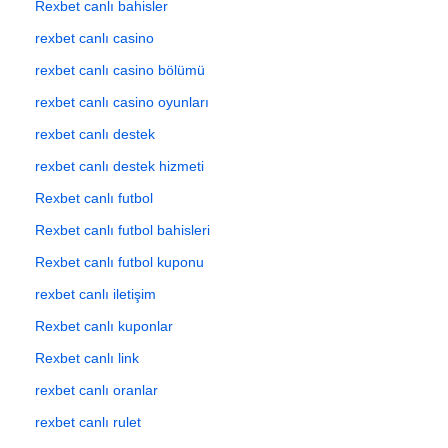
Rexbet canlı bahisler
rexbet canlı casino
rexbet canlı casino bölümü
rexbet canlı casino oyunları
rexbet canlı destek
rexbet canlı destek hizmeti
Rexbet canlı futbol
Rexbet canlı futbol bahisleri
Rexbet canlı futbol kuponu
rexbet canlı iletişim
Rexbet canlı kuponlar
Rexbet canlı link
rexbet canlı oranlar
rexbet canlı rulet