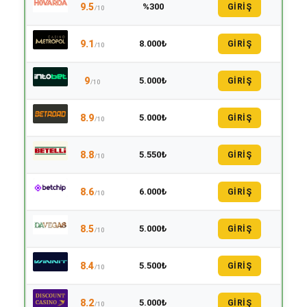
9.5
%300
GİRİŞ
/10
9.1
8.000₺
GİRİŞ
/10
9
5.000₺
GİRİŞ
/10
8.9
5.000₺
GİRİŞ
/10
8.8
5.550₺
GİRİŞ
/10
8.6
6.000₺
GİRİŞ
/10
8.5
5.000₺
GİRİŞ
/10
8.4
5.500₺
GİRİŞ
/10
8.2
5.000₺
GİRİŞ
/10