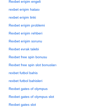
Rexbet erişim engeli
rexbet erişim hatası
rexbet erişim linki
Rexbet erişim problemi
Rexbet erişim rehberi
Rexbet erişim sorunu
Rexbet evrak talebi
Rexbet free spin bonusu
Rexbet free spin slot bonusları
rexbet futbol bahis
rexbet futbol bahisleri
Rexbet gates of olympus
Rexbet gates of olympus slot
Rexbet gates slot