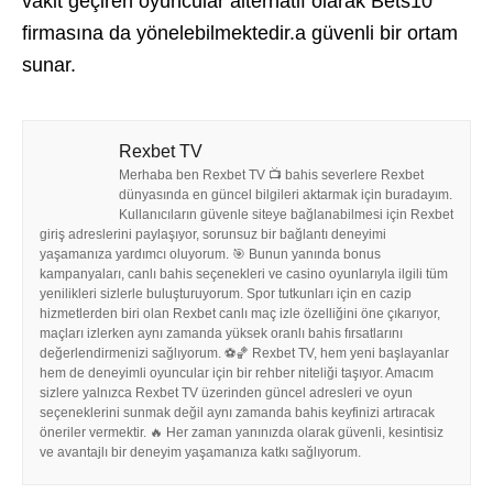
vakit geçiren oyuncular alternatif olarak Bets10
firmasına da yönelebilmektedir.a güvenli bir ortam
sunar.
Rexbet TV
Merhaba ben Rexbet TV 📺 bahis severlere Rexbet
dünyasında en güncel bilgileri aktarmak için buradayım.
Kullanıcıların güvenle siteye bağlanabilmesi için Rexbet
giriş adreslerini paylaşıyor, sorunsuz bir bağlantı deneyimi
yaşamanıza yardımcı oluyorum. 🎯 Bunun yanında bonus
kampanyaları, canlı bahis seçenekleri ve casino oyunlarıyla ilgili tüm
yenilikleri sizlerle buluşturuyorum. Spor tutkunları için en cazip
hizmetlerden biri olan Rexbet canlı maç izle özelliğini öne çıkarıyor,
maçları izlerken aynı zamanda yüksek oranlı bahis fırsatlarını
değerlendirmenizi sağlıyorum. ⚽🏀 Rexbet TV, hem yeni başlayanlar
hem de deneyimli oyuncular için bir rehber niteliği taşıyor. Amacım
sizlere yalnızca Rexbet TV üzerinden güncel adresleri ve oyun
seçeneklerini sunmak değil aynı zamanda bahis keyfinizi artıracak
öneriler vermektir. 🔥 Her zaman yanınızda olarak güvenli, kesintisiz
ve avantajlı bir deneyim yaşamanıza katkı sağlıyorum.