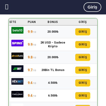
Giriş
SITE
PUAN
BONUS
GIRIŞ
9.9
20.000₺
GİRİŞ
/10
2K USD - Sadece
9.9
GİRİŞ
/10
Kripto
9.8
20.000₺
GİRİŞ
/10
9.7
20Bin TL Bonus
GİRİŞ
/10
9.4
4.500₺
GİRİŞ
/10
9.4
6.500₺
GİRİŞ
/10