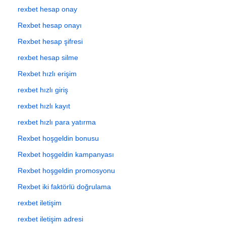
rexbet hesap onay
Rexbet hesap onayı
Rexbet hesap şifresi
rexbet hesap silme
Rexbet hızlı erişim
rexbet hızlı giriş
rexbet hızlı kayıt
rexbet hızlı para yatırma
Rexbet hoşgeldin bonusu
Rexbet hoşgeldin kampanyası
Rexbet hoşgeldin promosyonu
Rexbet iki faktörlü doğrulama
rexbet iletişim
rexbet iletişim adresi