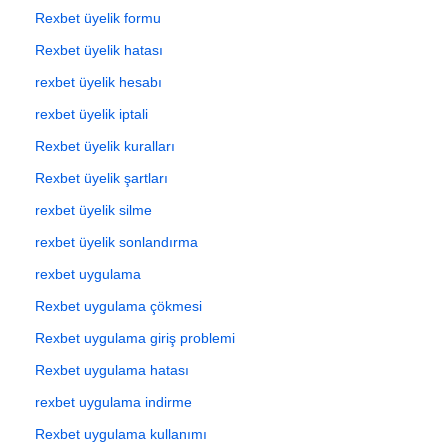
Rexbet üyelik formu
Rexbet üyelik hatası
rexbet üyelik hesabı
rexbet üyelik iptali
Rexbet üyelik kuralları
Rexbet üyelik şartları
rexbet üyelik silme
rexbet üyelik sonlandırma
rexbet uygulama
Rexbet uygulama çökmesi
Rexbet uygulama giriş problemi
Rexbet uygulama hatası
rexbet uygulama indirme
Rexbet uygulama kullanımı