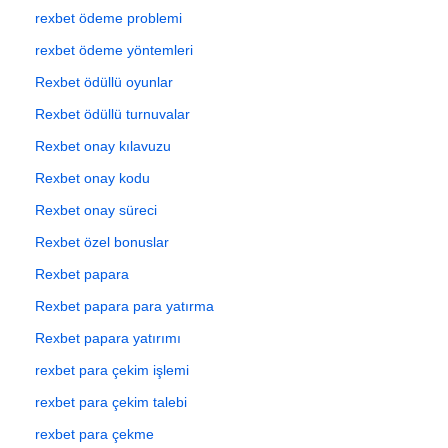
rexbet ödeme problemi
rexbet ödeme yöntemleri
Rexbet ödüllü oyunlar
Rexbet ödüllü turnuvalar
Rexbet onay kılavuzu
Rexbet onay kodu
Rexbet onay süreci
Rexbet özel bonuslar
Rexbet papara
Rexbet papara para yatırma
Rexbet papara yatırımı
rexbet para çekim işlemi
rexbet para çekim talebi
rexbet para çekme