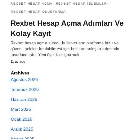
REXBET HESAP AÇMA
REXBET HESAP IŞLEMLERI
REXBET HESAP OLUŞTURMA
Rexbet Hesap Açma Adımları Ve
Kolay Kayıt
Rexbet hesap açma süreci, kullanıcıların platforma hızlı ve
güvenli şekilde katılabilmesi için basit ve anlaşılır adımlarla
tasarlanmıştır. Yeni üyelik oluşturmak…
11 ay ago
Archives
Ağustos 2026
Temmuz 2026
Haziran 2026
Mart 2026
Ocak 2026
Aralık 2025