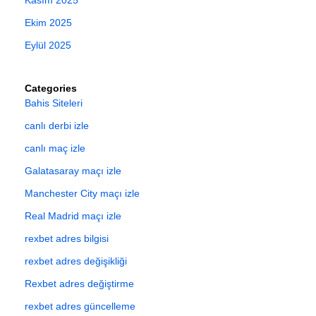
Kasım 2025
Ekim 2025
Eylül 2025
Categories
Bahis Siteleri
canlı derbi izle
canlı maç izle
Galatasaray maçı izle
Manchester City maçı izle
Real Madrid maçı izle
rexbet adres bilgisi
rexbet adres değişikliği
Rexbet adres değiştirme
rexbet adres güncelleme