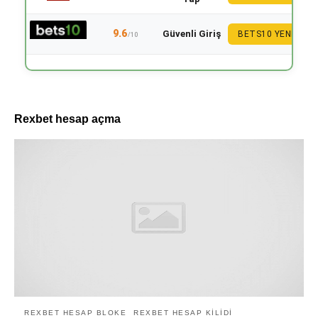
9.6
Güvenli Giriş
BETS10 YENI
/10
Rexbet hesap açma
REXBET HESAP BLOKE
REXBET HESAP KILIDI