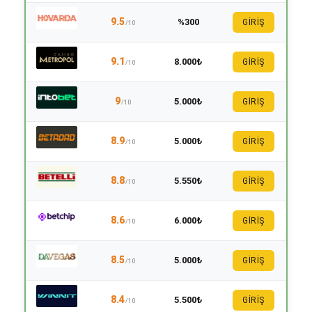
9.5
%300
GİRİŞ
/10
9.1
8.000₺
GİRİŞ
/10
9
5.000₺
GİRİŞ
/10
8.9
5.000₺
GİRİŞ
/10
8.8
5.550₺
GİRİŞ
/10
8.6
6.000₺
GİRİŞ
/10
8.5
5.000₺
GİRİŞ
/10
8.4
5.500₺
GİRİŞ
/10