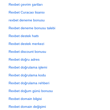
Rexbet çevrim şartları
Rexbet Curacao lisansı
rexbet deneme bonusu
Rexbet deneme bonusu talebi
Rexbet destek hattı
Rexbet destek merkezi
Rexbet discount bonusu
Rexbet doğru adres
Rexbet doğrulama işlemi
Rexbet doğrulama kodu
Rexbet doğrulama rehberi
Rexbet doğum günü bonusu
Rexbet domain bilgisi
Rexbet domain değişimi