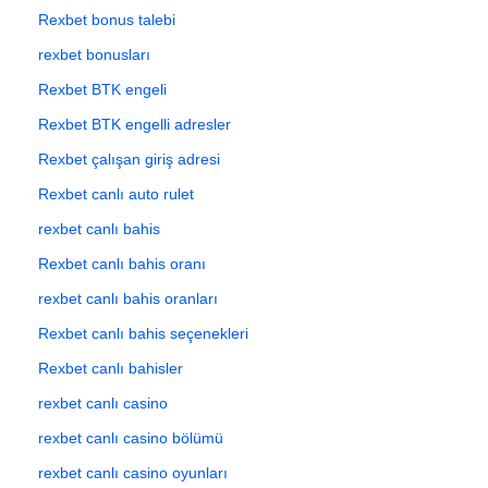
Rexbet bonus talebi
rexbet bonusları
Rexbet BTK engeli
Rexbet BTK engelli adresler
Rexbet çalışan giriş adresi
Rexbet canlı auto rulet
rexbet canlı bahis
Rexbet canlı bahis oranı
rexbet canlı bahis oranları
Rexbet canlı bahis seçenekleri
Rexbet canlı bahisler
rexbet canlı casino
rexbet canlı casino bölümü
rexbet canlı casino oyunları