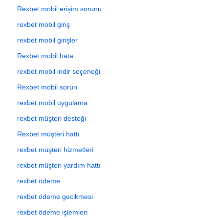
Rexbet mobil erişim sorunu
rexbet mobil giriş
rexbet mobil girişler
Rexbet mobil hata
rexbet mobil indir seçeneği
Rexbet mobil sorun
rexbet mobil uygulama
rexbet müşteri desteği
Rexbet müşteri hattı
rexbet müşteri hizmetleri
rexbet müşteri yardım hattı
rexbet ödeme
rexbet ödeme gecikmesi
rexbet ödeme işlemleri