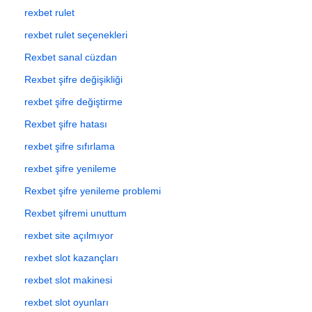
rexbet rulet
rexbet rulet seçenekleri
Rexbet sanal cüzdan
Rexbet şifre değişikliği
rexbet şifre değiştirme
Rexbet şifre hatası
rexbet şifre sıfırlama
rexbet şifre yenileme
Rexbet şifre yenileme problemi
Rexbet şifremi unuttum
rexbet site açılmıyor
rexbet slot kazançları
rexbet slot makinesi
rexbet slot oyunları