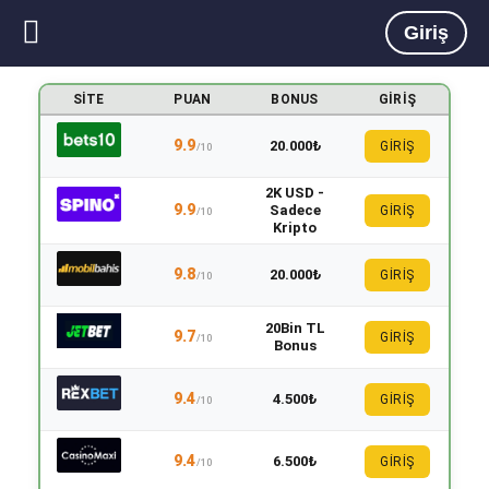
Giriş
SITE
PUAN
BONUS
GIRIŞ
9.9
20.000₺
GİRİŞ
/10
2K USD -
9.9
Sadece
GİRİŞ
/10
Kripto
9.8
20.000₺
GİRİŞ
/10
20Bin TL
9.7
GİRİŞ
/10
Bonus
9.4
4.500₺
GİRİŞ
/10
9.4
6.500₺
GİRİŞ
/10