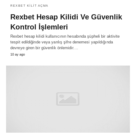
REXBET KILIT AÇMA
Rexbet Hesap Kilidi Ve Güvenlik
Kontrol İşlemleri
Rexbet hesap kilidi kullanıcının hesabında şüpheli bir aktivite
tespit edildiğinde veya yanlış şifre denemesi yapıldığında
devreye giren bir güvenlik önlemidir.…
10 ay ago