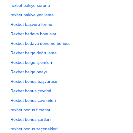
rexbet bakiye sorunu
rexbet bakiye yenileme
Rexbet başvuru formu
Rexbet bedava bonuslar
Rexbet bedava deneme bonusu
Rexbet belge doğrulama
Rexbet belge işlemleri
Rexbet belge onayı
Rexbet bonus başvurusu
Rexbet bonus çevrimi
Rexbet bonus çevrimleri
rexbet bonus fırsatları
Rexbet bonus şartları
rexbet bonus seçenekleri