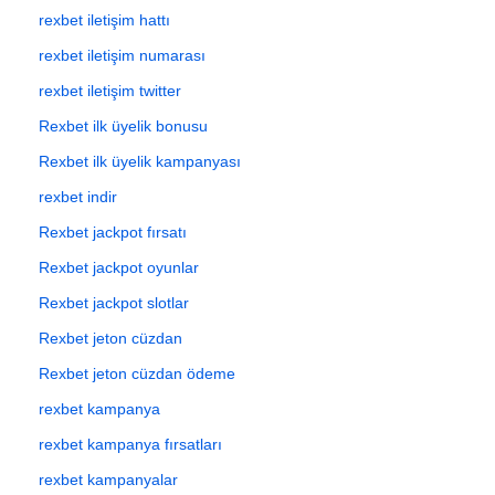
rexbet iletişim hattı
rexbet iletişim numarası
rexbet iletişim twitter
Rexbet ilk üyelik bonusu
Rexbet ilk üyelik kampanyası
rexbet indir
Rexbet jackpot fırsatı
Rexbet jackpot oyunlar
Rexbet jackpot slotlar
Rexbet jeton cüzdan
Rexbet jeton cüzdan ödeme
rexbet kampanya
rexbet kampanya fırsatları
rexbet kampanyalar